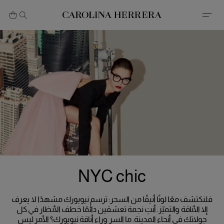
بيان إمكانية الوصول (الرابط)
NYC chic
فلنكتشف معًا لونًا أنيقًا من السحر: ترسم نيويورك مشهدًا لا يعرف
إلا الأناقة والتميّز. أنتِ نجمة تعشقين دائمًا خطف الأنظار في كل
جولاتك في أنحاء المدينة. ما السر وراء أناقة نيويورك؟ الأمر ليس