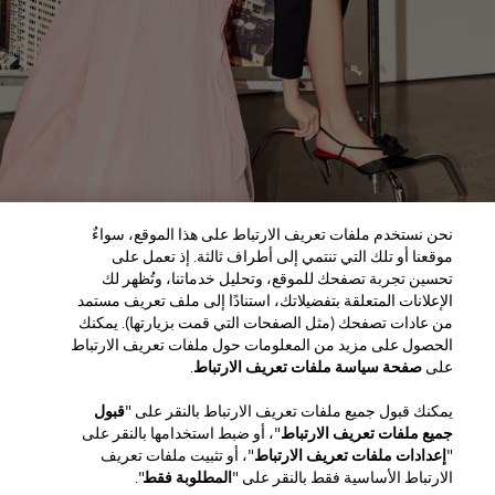
نحن نستخدم ملفات تعريف الارتباط على هذا الموقع، سواءٌ
موقعنا أو تلك التي تنتمي إلى أطراف ثالثة. إذ تعمل على
تحسين تجربة تصفحك للموقع، وتحليل خدماتنا، وتُظهر لك
الإعلانات المتعلقة بتفضيلاتك، استنادًا إلى ملف تعريف مستمد
من عادات تصفحك (مثل الصفحات التي قمت بزيارتها). يمكنك
الحصول على مزيد من المعلومات حول ملفات تعريف الارتباط
المنطقة / اللغة
على
صفحة سياسة ملفات تعريف الارتباط
.
يمكنك قبول جميع ملفات تعريف الارتباط بالنقر على "
قبول
خدمة العملاء
جميع ملفات تعريف الارتباط
"، أو ضبط استخدامها بالنقر على
العثور على متجر
اتصل بنا
"
إعدادات ملفات تعريف الارتباط
"، أو تثبيت ملفات تعريف
نبذة عن الدار
الارتباط الأساسية فقط بالنقر على "
المطلوبة فقط
".
الشحن والإرجاع للجمال
الشحن والإرجاع للأزياء