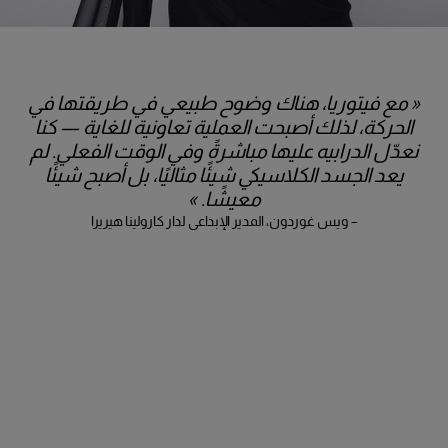
« مع فيتوريا، هناك وضوح طبيعي في طريقتها في
الحركة، لذلك أصبحت العملية تعاونية للغاية — كنا
نعدّل الدرابيه عليها مباشرةً وفي الوقت الفعلي. لم
يعد الجسد الكلاسيكي شيئًا مثاليًا، بل أصبح شيئًا
معيشًا. »
– ويس غوردون، المدير الإبداعي لدار كارولينا هيريرا