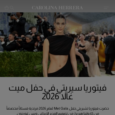
بيان إمكانية الوصول (الرابط)
فيتوريا سيريتي في حفل ميت
غالا 2026
حضرت فيتوريا تشيريتي حفل Met Gala لعام 2026 مرتدية فستاناً مخصصاً
من كارولينا هيريرا، من تصميم المدير الإبداعي ويس غوردون.