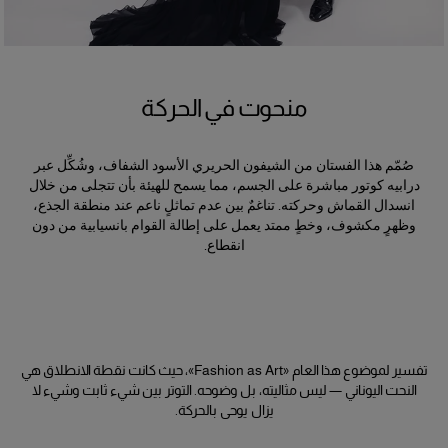
منحوت في الحركة
صُمّم هذا الفستان من الشيفون الحريري الأسود الشفاف، وشُكِّل عبر
درابيه كوتور مباشرة على الجسم، مما يسمح للهيئة بأن تتجلى من خلال
انسدال القماش وحركته. تناغمٌ بين عدم تماثلٍ ناعم عند منطقة الجذع،
وظهرٍ مكشوف، وخطٍ ممتد يعمل على إطالة القوام بانسيابية من دون
انقطاع.
تفسير لموضوع هذا العام «Fashion as Art»، حيث كانت نقطة الانطلاق هي
النحت اليوناني — ليس مثاليته، بل وضوحه. التوتر بين شيء ثابت وشيء لا
يزال يوحي بالحركة.