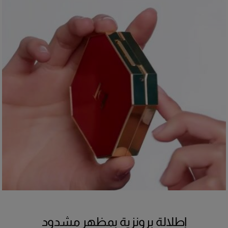
إطلالة برونزية بمظهر مشدود