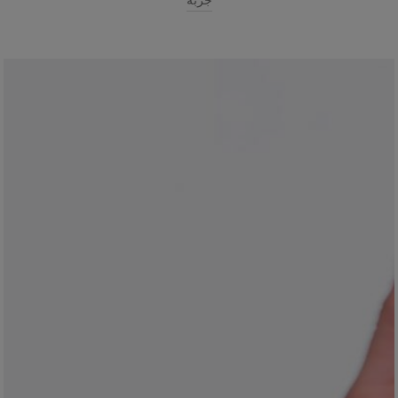
جَرِّبْهُ