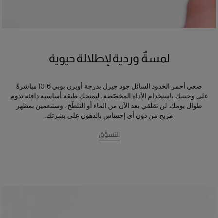
لمسةٌ وردية لإطلالة حيوية
ضعي أحمر الخدود السائل جود جيرل بدرجة أوبرن بوبي 1016 مباشرةً
على وجنتيك باستخدام الأداة المخصّصة، ليمنحك طبقة أساسية دافئة تدوم
طوال يومك. لن تقلقي بعد الآن من الماء أو التلطّخ، وستنعمين بمظهر
مريح من دون أي إحساس بالدهون على بشرتك.
التسوَّق