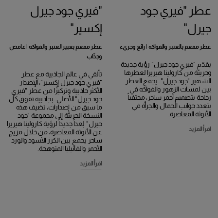
عطر "فيري جود
"فيري جود جيرل
جيرل"
إكسير"
عطر مفعم بالعنبر والفواكه | رائع وجريء
عطر مفعم بعبير العنبر والفواكه | غامض
وجذّاب
يقدّم "فيري جود جيرل" رؤية جديدة
وجريئة من كارولينا هيريرا لعطرها
تألقي في عالم الجاذبية مع عطر
الشهير "جود جيرل". يجمع العطر
"فيري جود جيرل إكسير"، الإصدار
بين لمسات الزهور والفواكه في
الأكثر جاذبية وتركيزًا من عطر "فيري
زجاجة بتصميم أحمر ساحر، محتفياً
جود جيرل" الأصلي. بجاذبية تفوق كل
بتعدد جوانب الجمال والجرأة في
ما سبق من إصدارات، تضيف هذه
الأنوثة المعاصرة.
النسخة الجريئة إلى مجموعة "جود
جيرل" بُعداً جديداً لرؤية كارولينا هيريرا
اقرأ المزيد
عن الأنوثة المعاصرة، من خلال مزيج
ساحر يجمع بين الكرز الأسود والورد
الأحمر والفانيليا المتوهجة.
اقرأ المزيد