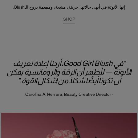
إنها الأنوثة في أبهى حالاتها: جريئة، مشعة، ومفعمة بروح الـBlush.
SHOP
"في Good Girl Blush، أردنا إعادة تعريف
الأنوثة — لنُظهر أن الرقة والرومانسية يمكن
أن تكونا أيضًا شكلًا من أشكال القوة."
- Carolina A. Herrera, Beauty Creative Director.