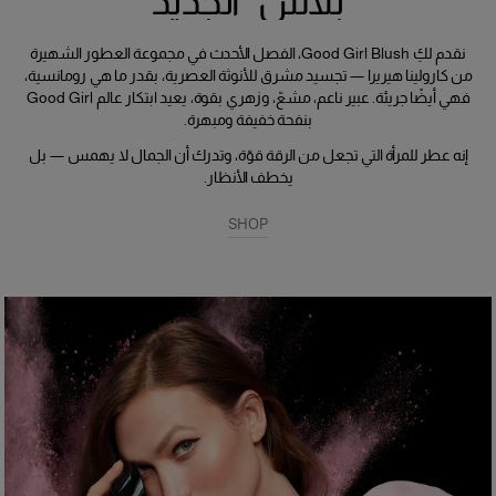
بلاش" الجديد
نقدم لكِ Good Girl Blush، الفصل الأحدث في مجموعة العطور الشهيرة
من كارولينا هيريرا — تجسيد مشرق للأنوثة العصرية، بقدر ما هي رومانسية،
فهي أيضًا جريئة. عبير ناعم، مشعّ، وزهري بقوة، يعيد ابتكار عالم Good Girl
بنفحة خفيفة ومبهرة.
إنه عطر للمرأة التي تجعل من الرقة قوّة، وتدرك أن الجمال لا يهمس — بل
يخطف الأنظار.
SHOP