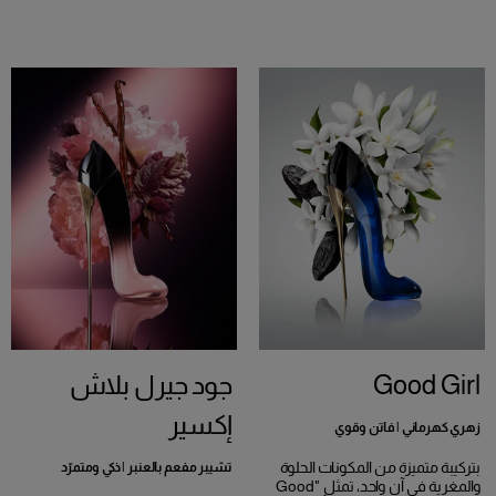
Good Girl
جود جيرل بلاش
إكسير
زهري كهرماني | فاتن وقوي
بتركيبة متميزة من المكونات الحلوة
تشيبر مفعم بالعنبر | ذكي ومتمرّد
والمغرية في آن واحد، تمثل "Good