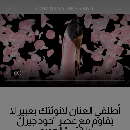
بيان إمكانية الوصول (الرابط)
أطلقي العنان لأنوثتك بعبيرٍ لا
يُقاوم مع عطر "جود جيرل