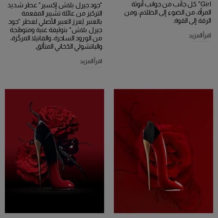
Girl" كل جانب من جوانب أنوثة
"جود جيرل بلاش إكسير" عطر شديد
المرأة، من الضوء إلى الظلام، ومن
التركيز من عائلة تشيبر المفعمة
الرقة إلى القوة.
بالعنبر يُعزز العبير الأصلي لعطر "جود
جيرل بلاش" بتوليفة غنية ومتوهّجة
اقرأ المزيد
من الورود الساحرة، والفانيلا المركّزة،
والباتشولي الدّخاني المتألق.
اقرأ المزيد