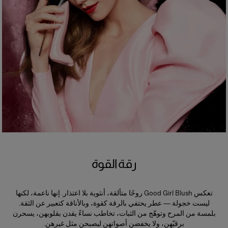
رقة القوة
تعكس Good Girl Blush روحًا متألقة، أنثوية بلا اعتذار. إنها ناعمة، لكنها
ليست خجولة — عطر يحتفي بالرقة كقوة، وبالأناقة كتعبير عن الثقة.
بلمسة من المرح وتوهّج من الثبات، تخاطب نساءً يقدن بقلوبهن، يسحرن
برقيّهن، ولا يخفضن أصواتهن ليصبحن مثل غيرهن.