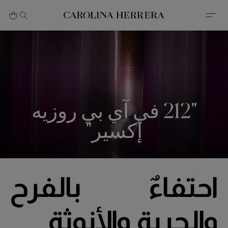
بيان إمكانية الوصول (الرابط)
"212 في آي بي روزيه
إكسير"
احتفاءٌ بالفرح
والحرية والأنوثة