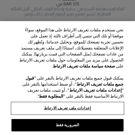
من SAR 370
الفئة المستهدفة: النساء هي: ساحرة وجذّابة الوقت المثالي: الليل العائلة
العطرية: تشيبر مفعم بعبير الزهور العطر: جذّاب ومثير
نحن نستخدم ملفات تعريف الارتباط على هذا الموقع، سواءٌ
موقعنا أو تلك التي تنتمي إلى أطراف ثالثة. إذ تعمل على
تحسين تجربة تصفحك للموقع، وتحليل خدماتنا، وتُظهر لك
الإعلانات المتعلقة بتفضيلاتك، استنادًا إلى ملف تعريف مستمد
من عادات تصفحك (مثل الصفحات التي قمت بزيارتها). يمكنك
الحصول على مزيد من المعلومات حول ملفات تعريف الارتباط
المنطقة / اللغة
على
صفحة سياسة ملفات تعريف الارتباط
.
يمكنك قبول جميع ملفات تعريف الارتباط بالنقر على "
قبول
خدمة العملاء
جميع ملفات تعريف الارتباط
"، أو ضبط استخدامها بالنقر على
العثور على متجر
اتصل بنا
"
إعدادات ملفات تعريف الارتباط
"، أو تثبيت ملفات تعريف
نبذة عن الدار
الارتباط الأساسية فقط بالنقر على "
المطلوبة فقط
".
الشحن والإرجاع للجمال
الشحن والإرجاع للأزياء
House of Herrera
الوظائف
الشؤون القانونية وملفات تعريف الارتباط
تتبّع طلبك
الأسئلة الشائعة
إعدادات ملف تعريف الارتباط
chcarolinaherrera.com
Puig
(يفتح في نافذة جديدة)
(يفتح في نافذة جديدة)
خدمة تغليف الهدايا
مركز التفضيلات
الشروط والأحكام
شروط وأحكام البيع الخاصة بالجمال
(يفتح في نافذة جديدة)
شروط وأحكام البيع للموضة
VTO Data Processing Notice
الضرورية فقط
سياسة الخصوصية
سياسة ملفات تعريف الارتباط