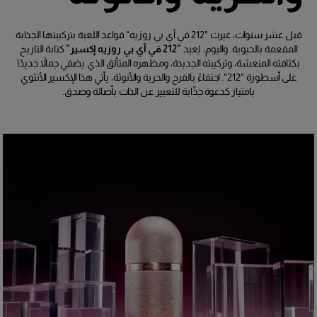
قبل عشر سنوات، غيرت "212 في آي بي روزيه" قواعد اللعبة بتركيبتها الجذابة
المفعمة بالحيوية. واليوم، يُعيد
"212 في آي بي روزيه إكسير"
كتابة التاريخ
بكثافته المنعشة، وتركيبته الجديدة، ومظهره المتألق الذي يضفي جمالاً جديدًا
على أسطورة "212". احتفاءً بالفرح والحرية والأنوثة، يأتي هذا الإكسير الأنثوي
بامتياز كدعوة جذّابة للتعبير عن الذات بأصالة وصدق.