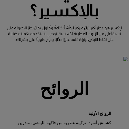
بالإكسير
؟
الإكسير هو عطر أكثر ثراءً وتركيزًا، وأشدُّ كثافةً وأطول بقاءً نظرًا لاحتوائه على
نسبة أعلى من الزيوت العطرية الأساسية. نوصي باستخدامه بكميات ضئيلة
على نقاط النبض ليترك خلفه عبيرًا جذّابًا يدوم طويلاً على بشرتك.
الروائح
الروائح الأولية
كشمش أسود، تركيبة عطرية من فاكهة الليتشي، مندرين