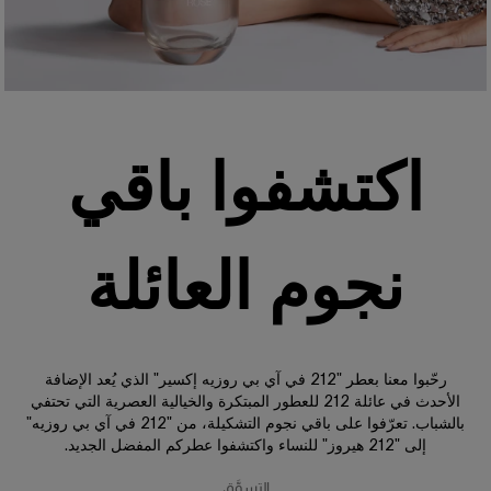
اكتشفوا باقي
نجوم العائلة
رحّبوا معنا بعطر "212 في آي بي روزيه إكسير" الذي يُعد الإضافة
الأحدث في عائلة 212 للعطور المبتكرة والخيالية العصرية التي تحتفي
بالشباب. تعرّفوا على باقي نجوم التشكيلة، من "212 في آي بي روزيه"
إلى "212 هيروز" للنساء واكتشفوا عطركم المفضل الجديد.
التسوَّق