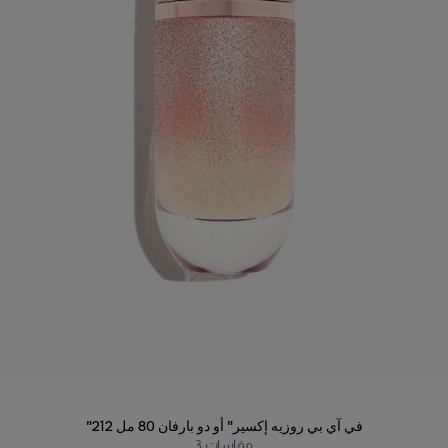
"212 في آي بي روزيه إكسير" أو دو بارفان 80 مل
مقاسات
3