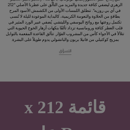
الزهري ليضفي كثافة جديدة والمزيد من التألّق على عطرنا الأصلي "212
في آي بي روزيه". تنطلق اللمسات الأولى من الكشمش الأسود المرح
بطاقةٍ من الحلاوة والنعومة الكريمية، كالبداية الموعودة لليلة لا تُنسى
تكتمل روعتها مع روائح اليوسفي والليتشي. يُضفي عبير الورد المثير في
قلب العطر كثافة ورومانسية تزداد تألقًا بنكهات أزهار الخوخ الحيوية التي
تتلألأ في الأجواء كأس من المشروب الفوّار. تتألق القاعدة المفعمة بالتوابل
بمزيج كوكتيلي من فانيلا بربون والباتشولي يدوم طويلاً على البشرة.
التسوَّق