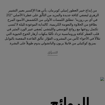
من إبداع خبير العطور إميلي كوبرمان، يأتي هذا الإكسير بعبير التشيبر
الزهري ليضفي كثافة جديدة والمزيد من التألّق على عطرنا الأصلي "212
في آي بي روزيه". تنطلق اللمسات الأولى من الكشمش الأسود المرح
بطاقةٍ من الحلاوة والنعومة الكريمية، كالبداية الموعودة لليلة لا تُنسى
تكتمل روعتها مع روائح اليوسفي والليتشي. يُضفي عبير الورد المثير في
قلب العطر كثافة ورومانسية تزداد تألقًا بنكهات أزهار الخوخ الحيوية التي
تتلألأ في الأجواء كأس من المشروب الفوّار. تتألق القاعدة المفعمة بالتوابل
بمزيج كوكتيلي من فانيلا بربون والباتشولي يدوم طويلاً على البشرة.
التسوَّق
الروائح