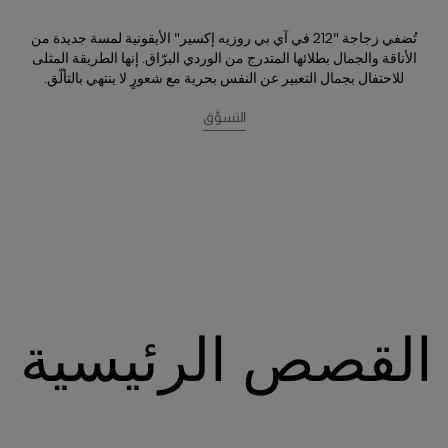
تُضفي زجاجة "212 في آي بي روزيه إكسير" الأيقونية لمسة جديدة من
الأناقة والجمال بطلائها المتدرج من الوردي البرّاق. إنها الطريقة المثلى
للاحتفال بجمال التعبير عن النفس بحرية مع شعورٍ لا ينتهي بالتألّق.
التسوَّق
القصص الرئيسية
عائلة "212"