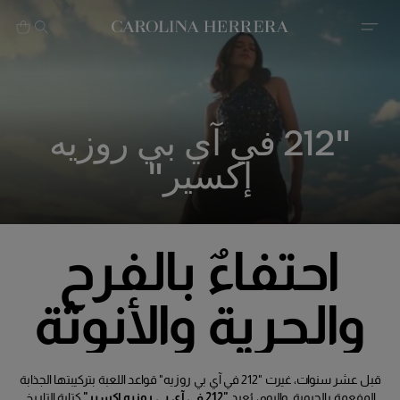
بيان إمكانية الوصول (الرابط)
"212 في آي بي روزيه
إكسير"
احتفاءٌ بالفرح
والحرية والأنوثة
قبل عشر سنوات، غيرت "212 في آي بي روزيه" قواعد اللعبة بتركيبتها الجذابة
المفعمة بالحيوية. واليوم، يُعيد
"212 في آي بي روزيه إكسير"
كتابة التاريخ