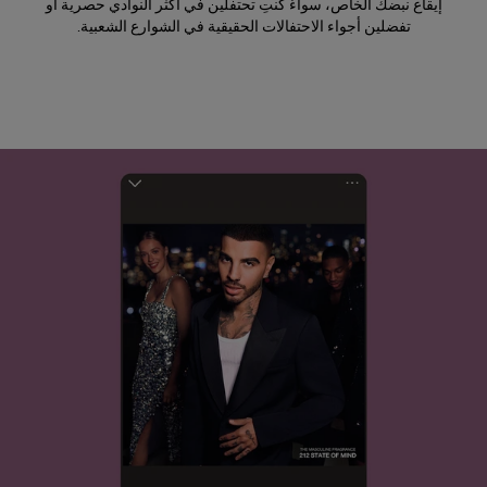
إيقاع نبضك الخاص، سواءٌ كنتِ تحتفلين في أكثر النوادي حصرية أو
تفضلين أجواء الاحتفالات الحقيقية في الشوارع الشعبية.