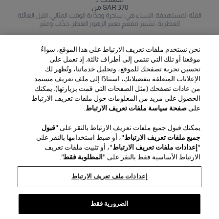
من SAR 370
الفئة المستهدفة: النساء هي: ساحرة وجذّابة الوقت المثالي: الليل العائلة
العطرية: تشيبر مفعم بعبير الزهور العطر: جذّاب ومثير
نحن نستخدم ملفات تعريف الارتباط على هذا الموقع، سواءٌ
موقعنا أو تلك التي تنتمي إلى أطراف ثالثة. إذ تعمل على
تحسين تجربة تصفحك للموقع، وتحليل خدماتنا، وتُظهر لك
الإعلانات المتعلقة بتفضيلاتك، استنادًا إلى ملف تعريف مستمد
من عادات تصفحك (مثل الصفحات التي قمت بزيارتها). يمكنك
الحصول على مزيد من المعلومات حول ملفات تعريف الارتباط
المنطقة / اللغة
على
صفحة سياسة ملفات تعريف الارتباط
.
يمكنك قبول جميع ملفات تعريف الارتباط بالنقر على "
قبول
خدمة العملاء
جميع ملفات تعريف الارتباط
"، أو ضبط استخدامها بالنقر على
العثور على متجر
اتصل بنا
"
إعدادات ملفات تعريف الارتباط
"، أو تثبيت ملفات تعريف
نبذة عن الدار
الارتباط الأساسية فقط بالنقر على "
المطلوبة فقط
".
الشحن والإرجاع للجمال
الشحن والإرجاع للأزياء
House of Herrera
الوظائف
الشؤون القانونية وملفات تعريف الارتباط
تتبّع طلبك
الأسئلة الشائعة
إعدادات ملف تعريف الارتباط
chcarolinaherrera.com
Puig
(يفتح في نافذة جديدة)
(يفتح في نافذة جديدة)
خدمة تغليف الهدايا
مركز التفضيلات
الشروط والأحكام
شروط وأحكام البيع الخاصة بالجمال
(يفتح في نافذة جديدة)
شروط وأحكام البيع للموضة
VTO Data Processing Notice
الضرورية فقط
سياسة الخصوصية
سياسة ملفات تعريف الارتباط