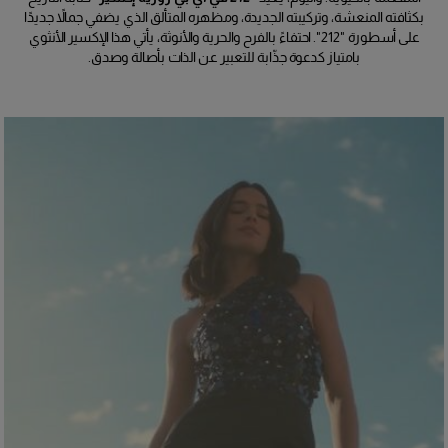
بكثافته المنعشة، وتركيبته الجديدة، ومظهره المتألق الذي يضفي جمالاً جديدًا
على أسطورة "212". احتفاءً بالفرح والحرية والأنوثة، يأتي هذا الإكسير الأنثوي
بامتياز كدعوة جذّابة للتعبير عن الذات بأصالة وصدق.