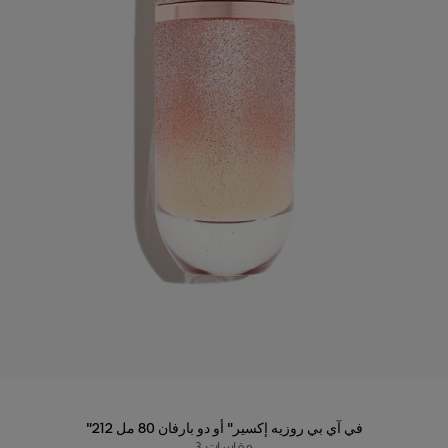
"212 في آي بي روزيه إكسير" أو دو بارفان 80 مل
مقاسات
3