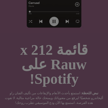
Rauw‏‎ على
Spotify!
نبض اللحظة:
استمتع بأحدث الأنغام والإيقاعات من تأليف الفنان راو
أليخاندرو شخصيًا! ليرفع من معنوياتك ويمنحك حالة مزاجية مثالية. لا تفوت
هذه الفرصة، استمتع بها الآن ودع الموسيقي تطرب روحك!