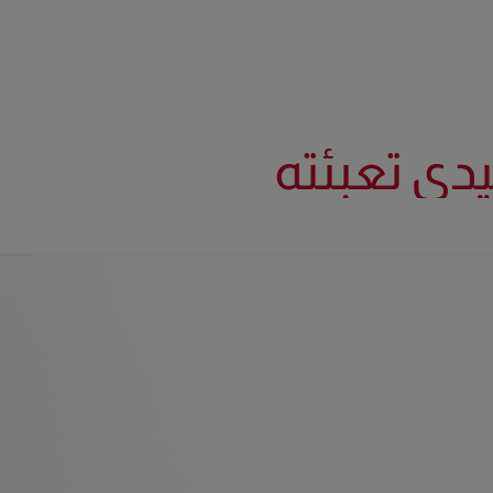
يدي تعبئته