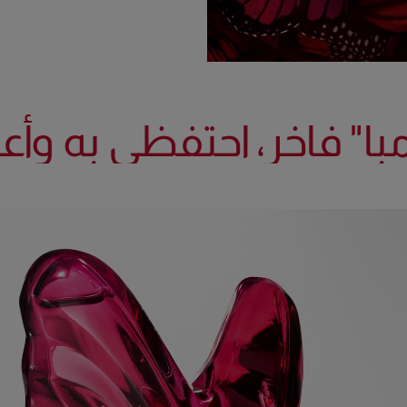
با" فاخر، احتفظي به وأع