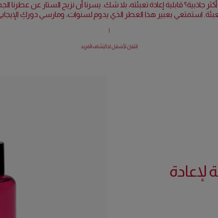
أكثر جاذبية؟ قابلية إعادة تعبئته، بلا شك. يسرنا أن نزيح الستار عن عطرنا الجد
لتعبئة. استمتعي بعبير هذا العطر الذي يدوم لسنوات، ومارسي دوركِ الإيجا
|
اِنْتَقِلْ لِأَسْفَل لِاكْتِشَاف الْمَزِيد
ة لإعادة