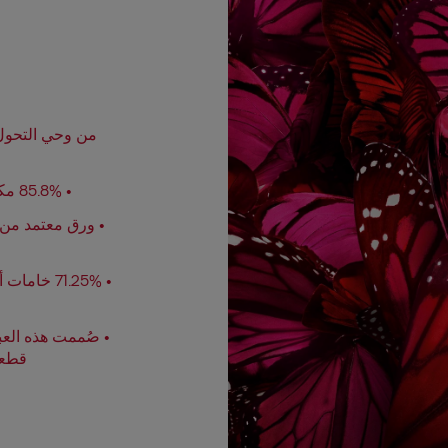
من وحي التحول، 
• 85.8% مكونات طبيعية الأصل، من تركيبة نباتية.
• صُممت هذه العبو
قطعة