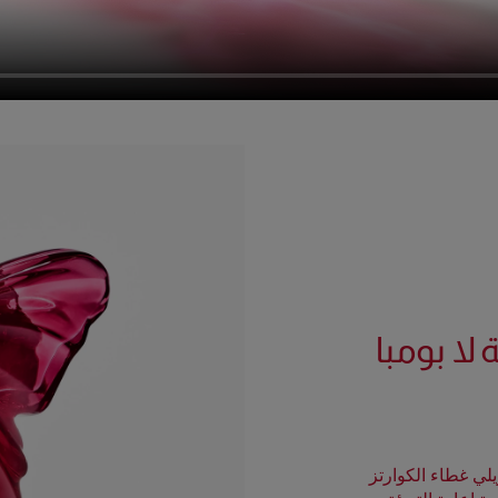
 لا بومبا
يلي غطاء الكوارتز