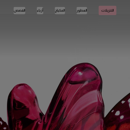
العطور
المكياج
أزياء
القصص
التنزيلات