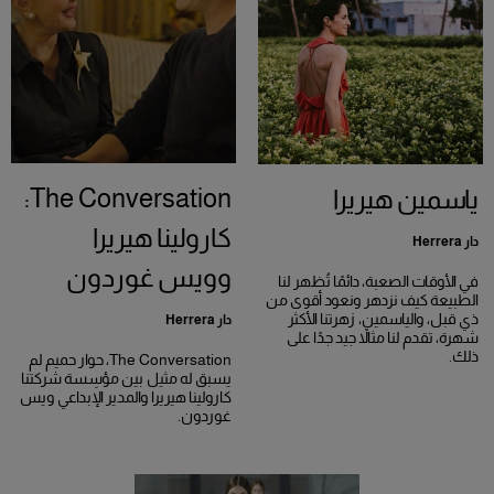
The Conversation:
ياسمين هيريرا
كارولينا هيريرا
دار Herrera
وويس غوردون
في الأوقات الصعبة، دائمًا تُظهر لنا
الطبيعة كيف نزدهر ونعود أقوى من
ذي قبل، والياسمين، زهرتنا الأكثر
دار Herrera
شهرة، تقدم لنا مثالاً جيد جدًا على
ذلك.
The Conversation، حوار حميم لم
يسبق له مثيل بين مؤسِسة شركتنا
كارولينا هيريرا والمدير الإبداعي ويس
غوردون.