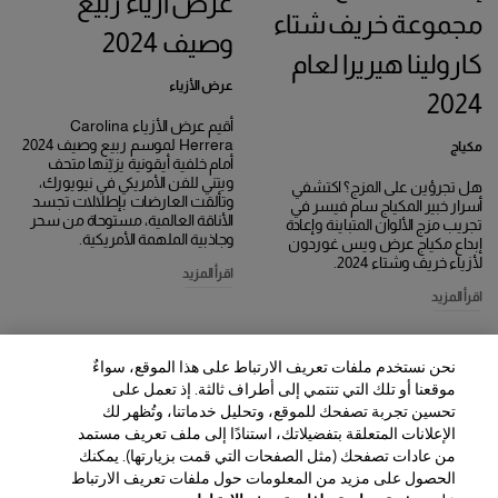
عرض أزياء ربيع
مجموعة خريف شتاء
وصيف 2024
كارولينا هيريرا لعام
عرض الأزياء
2024
أقيم عرض الأزياء Carolina
Herrera لموسم ربيع وصيف 2024
مكياج
أمام خلفية أيقونية يزيّنها متحف
ويتني للفن الأمريكي في نيويورك،
هل تجرؤين على المزج؟ اكتشفي
وتألقت العارضات بإطلالات تجسد
أسرار خبير المكياج سام فيسر في
الأناقة العالمية، مستوحاة من سحر
تجريب مزج الألوان المتباينة وإعادة
وجاذبية الملهمة الأمريكية.
إبداع مكياج عرض ويس غوردون
لأزياء خريف وشتاء 2024.
اقرأ المزيد
اقرأ المزيد
نحن نستخدم ملفات تعريف الارتباط على هذا الموقع، سواءٌ
موقعنا أو تلك التي تنتمي إلى أطراف ثالثة. إذ تعمل على
تحسين تجربة تصفحك للموقع، وتحليل خدماتنا، وتُظهر لك
الإعلانات المتعلقة بتفضيلاتك، استنادًا إلى ملف تعريف مستمد
من عادات تصفحك (مثل الصفحات التي قمت بزيارتها). يمكنك
الحصول على مزيد من المعلومات حول ملفات تعريف الارتباط
المنطقة / اللغة