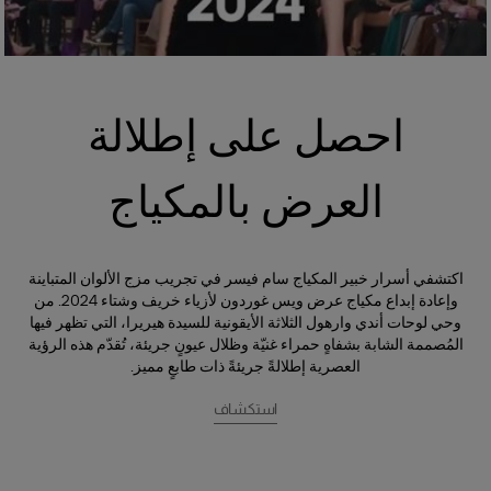
احصل على إطلالة
العرض بالمكياج
اكتشفي أسرار خبير المكياج سام فيسر في تجريب مزج الألوان المتباينة
وإعادة إبداع مكياج عرض ويس غوردون لأزياء خريف وشتاء 2024. من
وحي لوحات أندي وارهول الثلاثة الأيقونية للسيدة هيريرا، التي تظهر فيها
المُصممة الشابة بشفاهٍ حمراء غنيّة وظلال عيونٍ جريئة، تُقدّم هذه الرؤية
العصرية إطلالةً جريئةً ذات طابعٍ مميز.
استكشاف