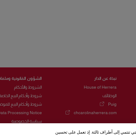
نبذة عن الدار
الشؤون القانونية وملفات
House of Herrera
الشروط والأحكام
الوظائف
شروط وأحكام البيع الخاصة
Puig
شروط وأحكام البيع للموض
(يفتح في نافذة جديدة)
ata Processing Notice
chcarolinaherrera.com
(يفتح في نافذة جديدة)
سياسة الخصوصية
سياسة ملفات تعريف الارت
لتي تنتمي إلى أطراف ثالثة. إذ تعمل على تحسين