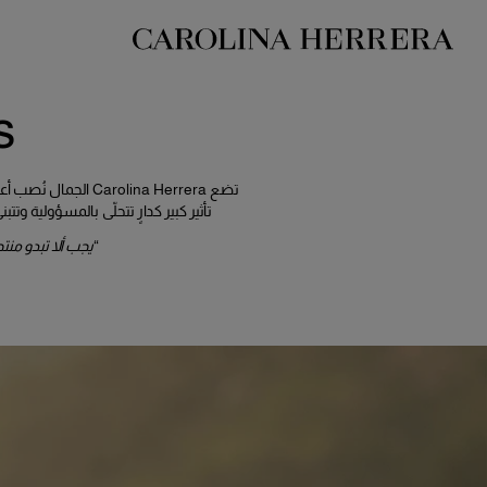
بيان إمكانية الوصول (الرابط)
s
تضع rolina Herrera
تأثير كبير كدارٍ تتحلّى بالمسؤولية و
“
يجب ألا تبدو منت