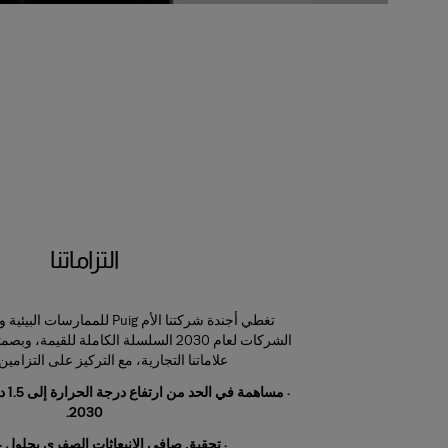
التزاماتنا
تغطي أجندة شركتنا الأم Puig للمما
الشركات لعام 2030 السلسلة الكاملة للقيمة
علاماتنا التجارية، مع التركيز على التزامي
· مس
2030.
· تحقيق صافي الانبعاثات الصفري بحلول عام 0