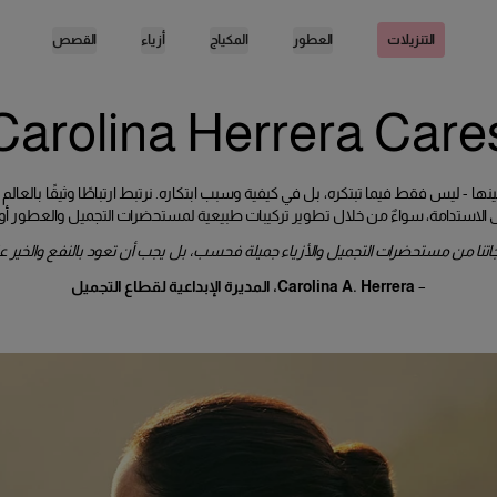
العطور
المكياج
أزياء
القصص
التنزيلات
Carolina Herrera Care
Ca الجمال نُصب أعينها - ليس فقط فيما تبتكره، بل في كيفية وسبب ابتكاره. نرتبط ارتباطًا وثيقًا ب
تتبنى الاستدامة، سواءٌ من خلال تطوير تركيبات طبيعية لمستحضرات التجميل والعطور أو
جاتنا من مستحضرات التجميل والأزياء جميلة فحسب، بل يجب أن تعود بالنفع والخير على
–
Carolina A. Herrera، المديرة الإبداعية لقطاع التجميل