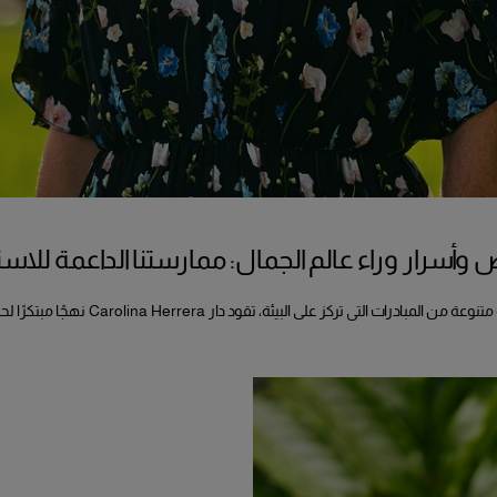
أسرار وراء عالم الجمال: ممارستنا الداعمة للاست
ات التي تركز على البيئة، تقود دار Carolina Herrera نهجًا مبتكرًا لحماية كوكبنا الأزرق.