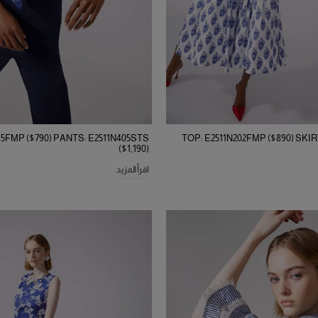
15FMP ($790) PANTS: E2511N405STS
TOP: E2511N202FMP ($890) SKIR
($1,190)
اقرأ المزيد