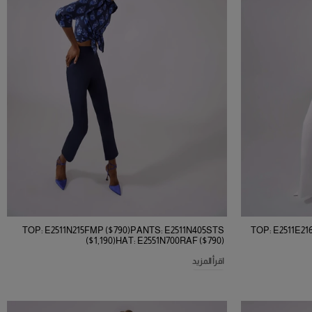
TOP: E2511N215FMP ($790)PANTS: E2511N405STS
TOP: E2511E21
($1,190)HAT: E2551N700RAF ($790)
اقرأ المزيد