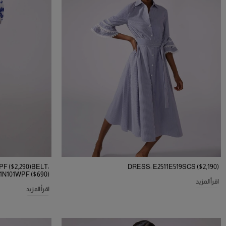
F ($2,290)BELT:
DRESS: E2511E519SCS ($2,190)
1N101WPF ($690)
اقرأ المزيد
اقرأ المزيد