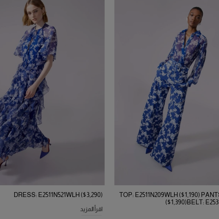
DRESS: E2511N521WLH ($3,290)
TOP: E2511N209WLH ($1,190) PANT
($1,390)BELT: E25
اقرأ المزيد