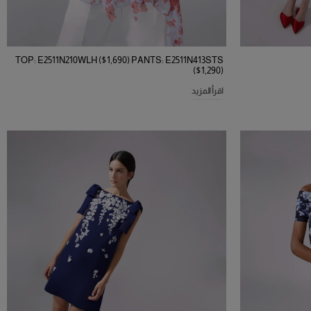
TOP: E2511N210WLH ($1,690) PANTS: E2511N413STS
($1,290)
اقرأ المزيد