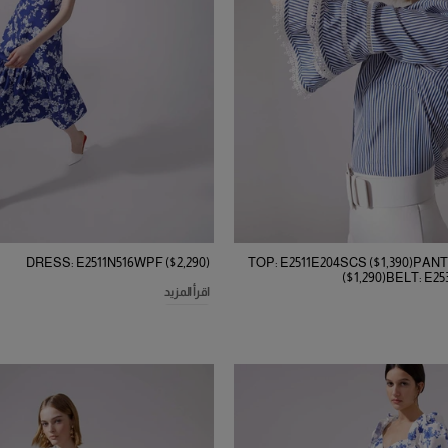
DRESS: E2511N516WPF ($2,290)
TOP: E2511E204SCS ($1,390)PANT
($1,290)BELT: E25
اقرأ المزيد