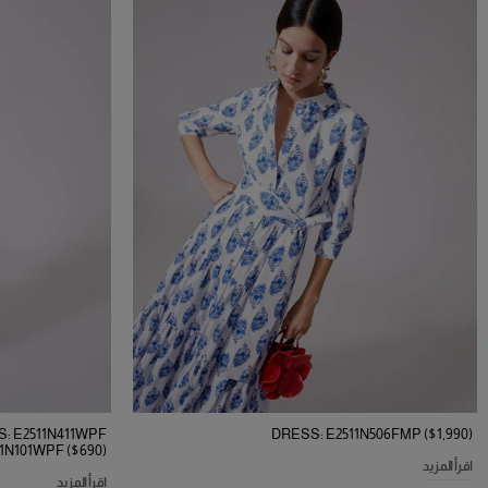
S: E2511N411WPF
DRESS: E2511N506FMP ($1,990)
31N101WPF ($690)
اقرأ المزيد
اقرأ المزيد