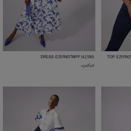
DRESS: E2511N517WPF ($2,590)
TOP: E2511N2
اقرأ المزيد