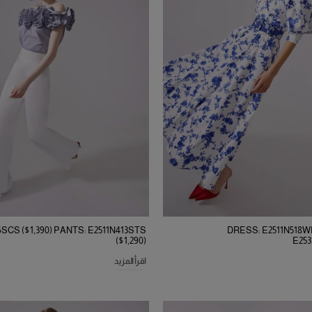
6SCS ($1,390) PANTS: E2511N413STS
DRESS: E2511N518WP
($1,290)
E253
اقرأ المزيد