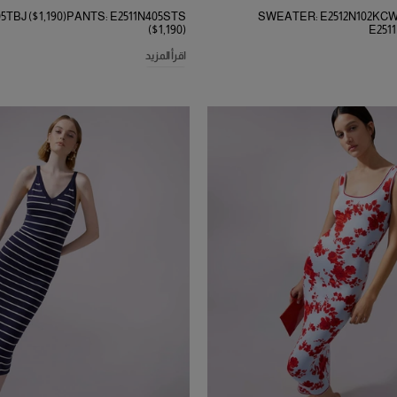
05TBJ ($1,190)PANTS: E2511N405STS
SWEATER: E2512N102KCW 
($1,190)
E2511
اقرأ المزيد