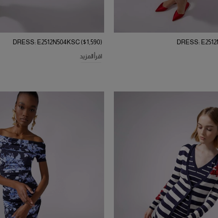
DRESS: E2512N504KSC ($1,590)
DRESS: E2512N
اقرأ المزيد