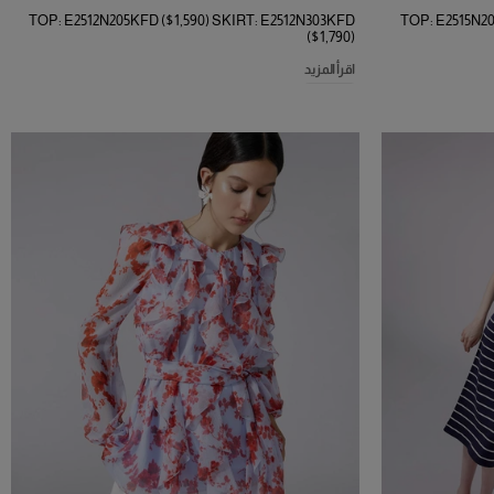
TOP: E2512N205KFD ($1,590) SKIRT: E2512N303KFD
TOP: E2515N2
($1,790)
اقرأ المزيد