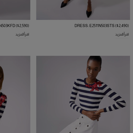
503KFD ($2,590)
DRESS: E2511N503STS ($2,490)
اقرأ المزيد
اقرأ المزيد