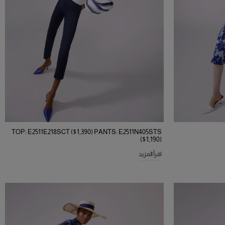
TOP: E2511E218SCT ($1,390) PANTS: E2511N405STS
($1,190)
اقرأ المزيد