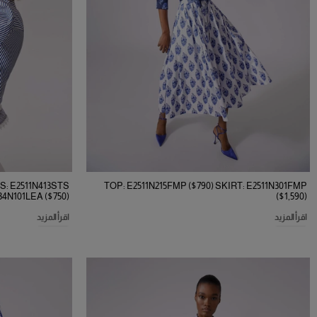
S: E2511N413STS
TOP: E2511N215FMP ($790) SKIRT: E2511N301FMP
34N101LEA ($750)
($1,590)
اقرأ المزيد
اقرأ المزيد