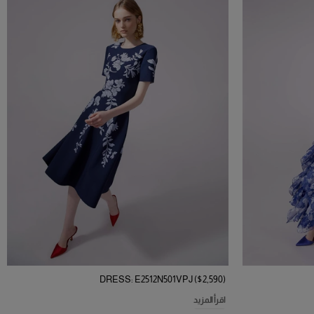
DRESS: E2512N501VPJ ($2,590)
اقرأ المزيد