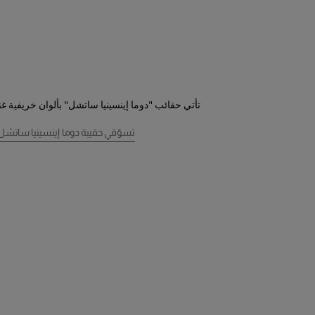
تأتي حقائب "دوما إينسينيا ساتشل" بألوان خريفية غن
تسوّقي حقيبة دوما إينسينيا ساتشل