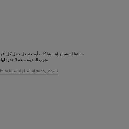
حقائبنا إينيشيالز إينسينيا كات أوت تجعل حمل كل أغر
تجوب المدينة متعة لا حدود لها.
تسوّقي حقيبة إينيشيالز إينسينيا بفتح