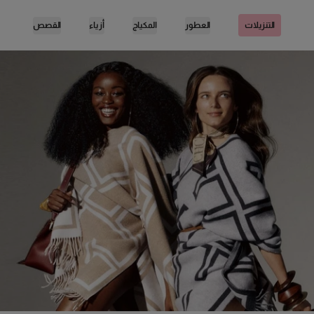
العطور
المكياج
أزياء
القصص
التنزيلات