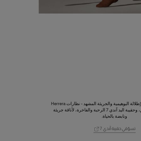
هذا الخريف، تتصدّر الإطلالة البوهيمية والجريئة المشهد - نظارات Herrera
الأنيقة وكبيرة الحجم، وحقيبة اليد آندي 7 الرحبة والفاخرة، لأناقة جريئة
ونابضة بالحياة.
تسوّقي حقيبة آندي 7