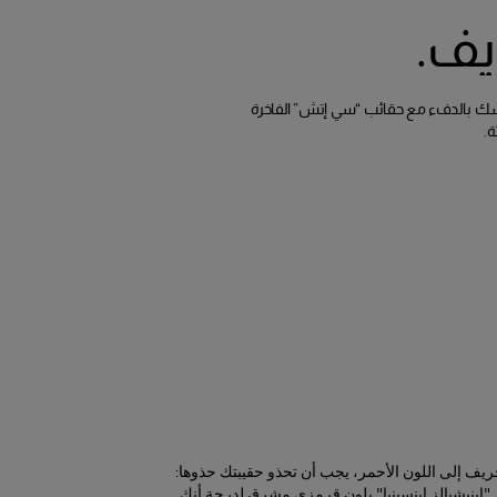
يف.
نفسك بالدفء مع حقائب “سي إتش” الفاخرة
ريف إلى اللون الأحمر، يجب أن تحذو حقيبتك حذوها:
 "إينيشيالز إينسينيا" بلون قرمزي مشرق لدرجة أنك