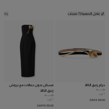
عامل التصفية
72 منتجات
حزام زنبق الكالا
فستان بدون حمالات مع بروش
<!---->
زنبق الكالا
1
لون
<!---->
1
لون
SAR‌4,100.00
SAR‌19,100.00