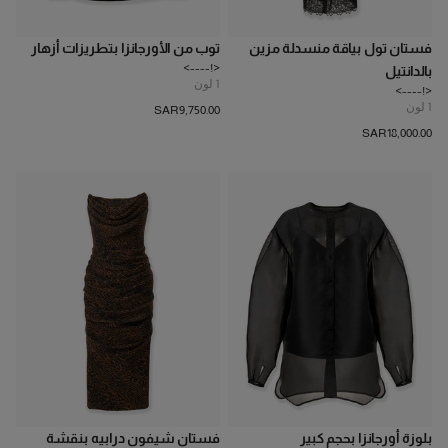
فستان تول بياقة منسدلة مزين
توب من الأورجانزا بتطريزات أزهار
<!---->
بالدانتيل
1
لون
<!---->
1
لون
SAR‌9,750.00
SAR‌18,000.00
بلوزة أورجانزا بحجم كبير
فستان شيفون درابيه بنقشة