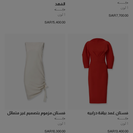
<!---->
الفهد
1
لون
<!---->
1
لون
SAR‌7,700.00
SAR‌15,400.00
فستان غمد بياقة درابيه
فستان مزموم بتصميم غير متماثل
<!---->
<!---->
1
لون
1
لون
SAR‌10,300.00
SAR‌13,400.00