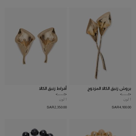
بروش زنبق الكالا المزدوج
أقراط زنبق الكالا
<!---->
<!---->
1
لون
1
لون
SAR‌2,350.00
SAR‌4,100.00