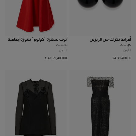
أقراط بكرات من الريزين
ثوب سهرة "كولوم" بتنورة إضافية
<!---->
<!---->
1
لون
1
لون
SAR‌29,400.00
SAR‌1,400.00