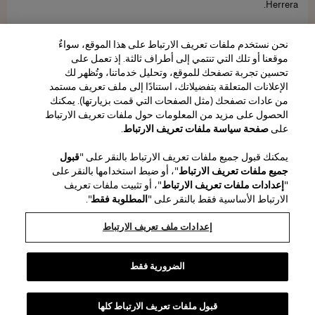
Herrera.
اكتشاف المزيد
نحن نستخدم ملفات تعريف الارتباط على هذا الموقع، سواءٌ
موقعنا أو تلك التي تنتمي إلى أطراف ثالثة. إذ تعمل على
تحسين تجربة تصفحك للموقع، وتحليل خدماتنا، وتُظهر لك
الإعلانات المتعلقة بتفضيلاتك، استنادًا إلى ملف تعريف مستمد
من عادات تصفحك (مثل الصفحات التي قمت بزيارتها). يمكنك
الحصول على مزيد من المعلومات حول ملفات تعريف الارتباط
المنطقة / اللغة
على
صفحة سياسة ملفات تعريف الارتباط
.
يمكنك قبول جميع ملفات تعريف الارتباط بالنقر على "
قبول
خدمة العملاء
جميع ملفات تعريف الارتباط
"، أو ضبط استخدامها بالنقر على
العثور على متجر
اتصل بنا
"
إعدادات ملفات تعريف الارتباط
"، أو تثبيت ملفات تعريف
نبذة عن الدار
الارتباط الأساسية فقط بالنقر على "
المطلوبة فقط
".
الشحن والإرجاع للجمال
الشحن والإرجاع للأزياء
House of Herrera
الوظائف
الشؤون القانونية وملفات تعريف الارتباط
تتبّع طلبك
الأسئلة الشائعة
إعدادات ملف تعريف الارتباط
chcarolinaherrera.com
Puig
(يفتح في نافذة جديدة)
(يفتح في نافذة جديدة)
خدمة تغليف الهدايا
مركز التفضيلات
الشروط والأحكام
شروط وأحكام البيع الخاصة بالجمال
(يفتح في نافذة جديدة)
شروط وأحكام البيع للموضة
VTO Data Processing Notice
الضرورية فقط
سياسة الخصوصية
سياسة ملفات تعريف الارتباط
خريطة الموقع
قبول ملفات تعريف الارتباط كلها
Copyright 2026 كارولينا هيريرا
©
2026
كارولينا هيريرا