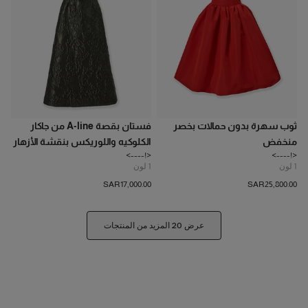
ثوب سهرة بدون حمالات بخصر
فستان بقصة A-line من جاكار
منخفض
الكلوكيه واللوريكس بنقشة الأزهار
<!---->
<!---->
1
لون
1
لون
SAR‌17,000.00
SAR‌25,800.00
عرض 20 المزيد من المنتجات