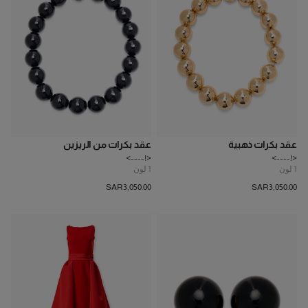
عقد بكرات ذهبية
عقد بكرات من الريزين
<!---->
<!---->
1
لون
1
لون
SAR‌3,050.00
SAR‌3,050.00