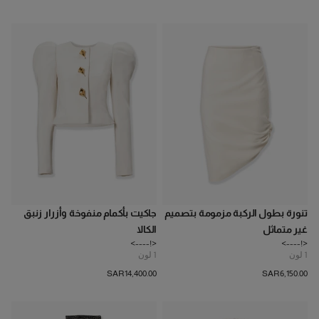
تنورة بطول الركبة مزمومة بتصميم
جاكيت بأكمام منفوخة وأزرار زنبق
غير متماثل
الكالا
<!---->
<!---->
1
لون
1
لون
SAR‌14,400.00
SAR‌6,150.00