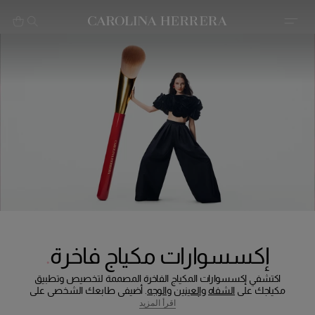
بيان إمكانية الوصول (الرابط)
إكسسوارات مكياج فاخرة
اكتشفي إكسسوارات المكياج الفاخرة المصممة لتخصيص وتطبيق
مكياجك على
الشفاه
و
العينين
و
الوجه
. أضيفي طابعك الشخصي على
المنتجات الأيقونية مثل
أحمر شفاه فابيلوس كيس
– المتوفر بلمسات
اقرأ المزيد
ساتانية
،
شفافة
،
مات
و
مات بتأثير ضبابي
– إلى جانب
بلسم شفاه "ميني