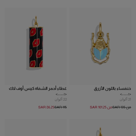
خنفساء باللون الأزرق
غطاء أحمر الشفاه كيس أوف لاك
<!---->
<!---->
21
ألوان
22
ألوان
من SAR 135
من SAR 101.25
SAR 115
SAR 86.25