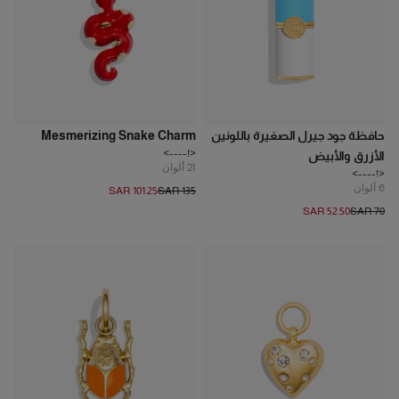
حافظة جود جيرل الصغيرة باللونين
Mesmerizing Snake Charm
<!---->
الأزرق والأبيض
21
ألوان
<!---->
6
ألوان
SAR 101.25
SAR 135
SAR 52.50
SAR 70