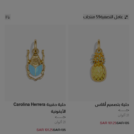
تينت"
و
بلسم جود جيرل ميني تينت سوبرستار
، و
جود جيرل ماكسي
جليز
، و
ماسكارا فابيلوس آيز
بتركيبات مقاومة للماء والتلطخ عن طريق
إضافة
الحلقة والدلايات والشراشيب
. أكملي روتينك بأدوات تشمل
عامل التصفية
59 منتجات
فرشاة الوجه
، و
فرشاة الشفاه
، و
فرشاة كريم الأساس
، و
الإسفنجة
مزدوجة الوجه
و
فرشاة كابوكي
لتطبيق متساوٍ ومحكم. هذه
الإكسسوارات المصممة لتكون متوافقة، تتيح لكِ مزج وتنسيق وإبداع
إطلالة هيريرا مميزة.
حلية بتصميم أناناس
حلية حقيبة Carolina Herrera
<!---->
الأيقونية
21
ألوان
<!---->
21
ألوان
SAR 101.25
SAR 135
SAR 101.25
SAR 135