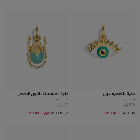
حلية بتصميم عين
حلية الخنفساء باللون الأخضر
<!---->
<!---->
21
ألوان
21
ألوان
SAR 135
SAR 101.25
من SAR 135
من SAR 101.25