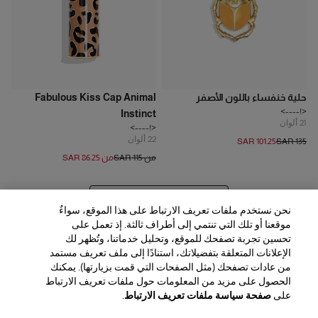
حلية خنفساء باللون الأصفر
Fabulous Kiss Cap Animal
<!---->
Instinct
21
ألوان
<!---->
22
ألوان
SAR 101.25
SAR 135
من SAR 115
من SAR 86.25
عرض 20 المزيد من المنتجات
نحن نستخدم ملفات تعريف الارتباط على هذا الموقع، سواءٌ
موقعنا أو تلك التي تنتمي إلى أطراف ثالثة. إذ تعمل على
تحسين تجربة تصفحك للموقع، وتحليل خدماتنا، وتُظهر لك
الإعلانات المتعلقة بتفضيلاتك، استنادًا إلى ملف تعريف مستمد
من عادات تصفحك (مثل الصفحات التي قمت بزيارتها). يمكنك
الحصول على مزيد من المعلومات حول ملفات تعريف الارتباط
المنطقة / اللغة
على
صفحة سياسة ملفات تعريف الارتباط
.