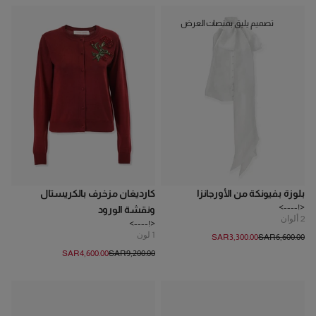
تصميم يليق بمنصات العرض
بلوزة بفيونكة من الأورجانزا
كارديغان مزخرف بالكريستال
<!---->
ونقشة الورود
2
ألوان
<!---->
1
لون
SAR‌3,300.00
SAR‌6,600.00
SAR‌4,600.00
SAR‌9,200.00