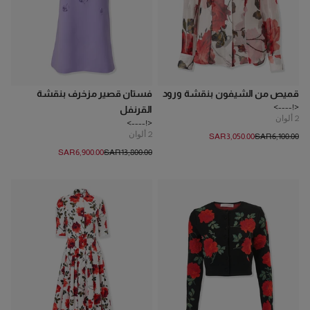
قميص من الشيفون بنقشة ورود
فستان قصير مزخرف بنقشة
<!---->
القرنفل
2
ألوان
<!---->
2
ألوان
SAR‌3,050.00
SAR‌6,100.00
SAR‌6,900.00
SAR‌13,800.00