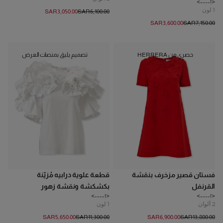
<!---->
1
لون
SAR‌3,050.00
SAR‌6,100.00
SAR‌3,600.00
SAR‌7,150.00
حصري من HERRERA
تصميم يليق بمنصات العرض
فستان قصير مزخرف بنقشة
قطعة علوية درابيه مُزيّنة
القرنفل
بكشكشة ونقشة زهور
<!---->
<!---->
2
ألوان
1
لون
SAR‌5,650.00
SAR‌11,300.00
SAR‌6,900.00
SAR‌13,800.00