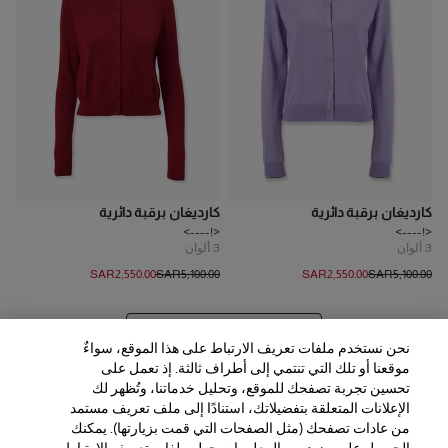
كارديغان برقبة دائرية
كارديغان برقبة دائرية
<!---->
<!---->
3
ألوان
3
ألوان
SAR‌2,550.00
SAR‌5,100.00
SAR‌2,550.00
SAR‌5,100.00
عرض 20 المزيد من المنتجات
نحن نستخدم ملفات تعريف الارتباط على هذا الموقع، سواءٌ
موقعنا أو تلك التي تنتمي إلى أطراف ثالثة. إذ تعمل على
تحسين تجربة تصفحك للموقع، وتحليل خدماتنا، وتُظهر لك
الإعلانات المتعلقة بتفضيلاتك، استنادًا إلى ملف تعريف مستمد
من عادات تصفحك (مثل الصفحات التي قمت بزيارتها). يمكنك