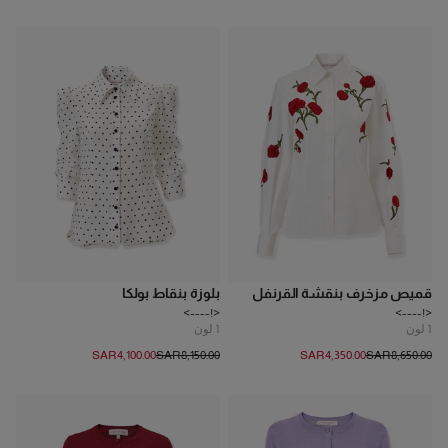
قميص مزخرف بنقشة القرنفل
بلوزة بنقاط بولكا
<!---->
<!---->
1
لون
1
لون
SAR‌4,100.00
SAR‌8,150.00
SAR‌4,350.00
SAR‌8,650.00