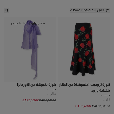
عامل التصفية
113 منتجات
تصميم يليق بمنصات العرض
تنورة ترومبت (منفوشة) من الجاكار
بلوزة بفيونكة من الأورجانزا
<!---->
بنقشة ورود
2
ألوان
<!---->
1
لون
SAR‌3,300.00
SAR‌6,600.00
SAR‌6,400.00
SAR‌12,800.00