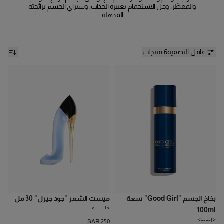
والمعطِّر، وجل الاستحمام بعبيره الجذاب، وسبراي الجسم برائحته
المذهلة.
عامل التصفية
6 منتجات
بخاخ الجسم "Good Girl" سعة
ميست الشعر "جود جيرل" 30 مل
<!---->
100ml
<!---->
SAR 250