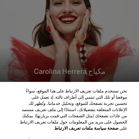
مكياج Carolina Herrera
اكتشفوا مكياج Carolina Herrera
نحن نستخدم ملفات تعريف الارتباط على هذا الموقع، سواءٌ
التسوّق الآن
موقعنا أو تلك التي تنتمي إلى أطراف ثالثة. إذ تعمل على
تحسين تجربة تصفحك للموقع، وتحليل خدماتنا، وتُظهر لك
الإعلانات المتعلقة بتفضيلاتك، استنادًا إلى ملف تعريف مستمد
من عادات تصفحك (مثل الصفحات التي قمت بزيارتها). يمكنك
الحصول على مزيد من المعلومات حول ملفات تعريف الارتباط
المنطقة / اللغة
على
صفحة سياسة ملفات تعريف الارتباط
.