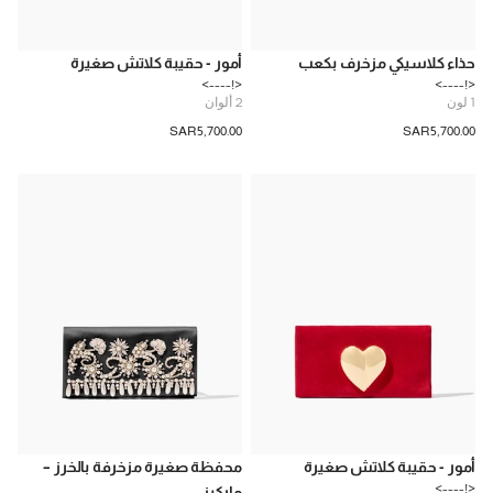
حذاء كلاسيكي مزخرف بكعب
أمور - حقيبة كلاتش صغيرة
<!---->
<!---->
1
لون
2
ألوان
SAR‌5,700.00
SAR‌5,700.00
أمور - حقيبة كلاتش صغيرة
محفظة صغيرة مزخرفة بالخرز –
<!---->
ماركيز