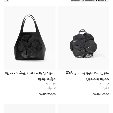
ماتريوشكا فلورا بمقاس XXS -
حقيبة يد واسعة ماتريوشكا صغيرة
حقيبة يد صغيرة
مزيّنة بزهرة
<!---->
<!---->
1
لون
2
ألوان
SAR‌5,700.00
SAR‌4,100.00