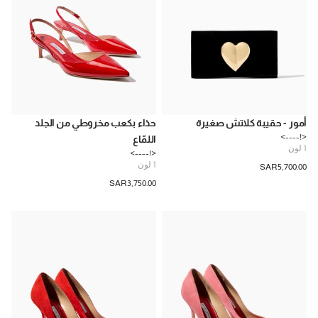
أمور - حقيبة كلاتش صغيرة
حذاء بكعب مخروطي من الجلد
<!---->
اللمّاع
1
لون
<!---->
1
لون
SAR‌5,700.00
SAR‌3,750.00