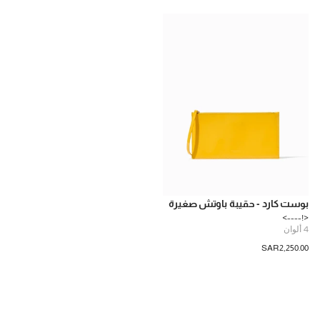
بوست كارد - حقيبة باوتش صغيرة
<!---->
4
ألوان
SAR‌2,250.00