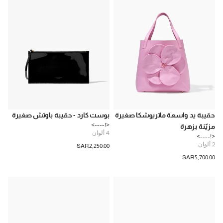
حقيبة يد واسعة ماتريوشكا صغيرة
بوست كارد - حقيبة باوتش صغيرة
<!---->
مزيّنة بزهرة
4
ألوان
<!---->
2
ألوان
SAR‌2,250.00
SAR‌5,700.00