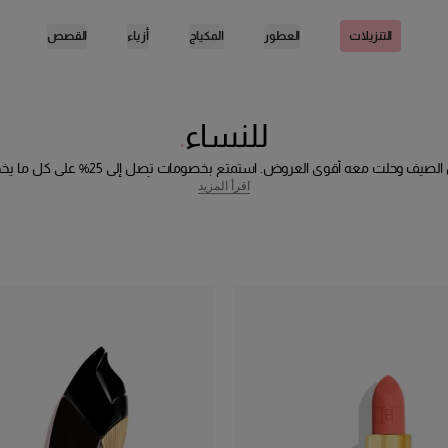
العطور
المكياج
أزياء
القصص
التنزيلات
للنساء
وCH وGood Girl وBad Boy، بما في ذلك العطور الفردية وأطقم الهدايا، بالإضافة إلى
اقرأ المزيد
Herrera.