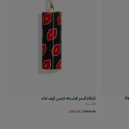
22
ألوان
Fa
غطاء أحمر الشفاه كيس أوف لاك
<!---->
SAR 86.25
SAR 115