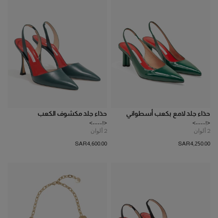
حذاء جلد لامع بكعب أسطواني
حذاء جلد مكشوف الكعب
<!---->
<!---->
2
ألوان
2
ألوان
SAR‌4,600.00
SAR‌4,250.00