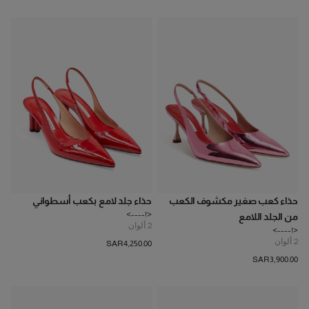
حذاء كعب صغير مكشوف الكعب
حذاء جلد لامع بكعب أسطواني
<!---->
من الجلد اللامع
2
ألوان
<!---->
2
ألوان
SAR‌4,250.00
SAR‌3,900.00