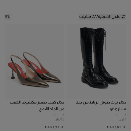
عامل التصفية
277 منتجات
حذاء بوت طويل برباط من جلد
حذاء كعب صغير مكشوف الكعب
سبازولاتو
من الجلد اللامع
<!---->
<!---->
1
لون
2
ألوان
SAR‌3,900.00
SAR‌7,850.00