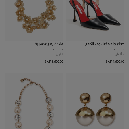
حذاء جلد مكشوف الكعب
قلادة زهرة ذهبية
<!---->
<!---->
2
ألوان
1
لون
SAR‌3,600.00
SAR‌4,600.00