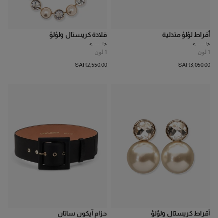
أقراط لؤلؤ متدلية
قلادة كريستال ولؤلؤ
<!---->
<!---->
1
لون
1
لون
SAR‌2,550.00
SAR‌3,050.00
أقراط كريستال ولؤلؤ
حزام آيكون ساتان