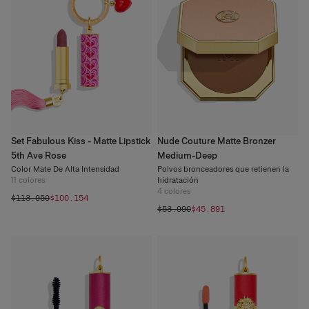
Set Fabulous Kiss - Matte Lipstick
Nude Couture Matte Bronzer
5th Ave Rose
Medium-Deep
Color Mate De Alta Intensidad
Polvos bronceadores que retienen la
11
colores
hidratación
4
colores
$113.950
$100.154
$53.990
$45.891