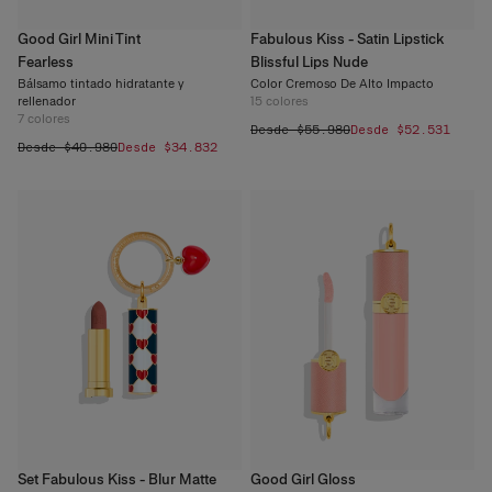
Good Girl Mini Tint
Fabulous Kiss - Satin Lipstick
Fearless
Blissful Lips Nude
Bálsamo tintado hidratante y
Color Cremoso De Alto Impacto
rellenador
15
colores
7
colores
Desde $55.980
Desde $52.531
Desde $40.980
Desde $34.832
Set Fabulous Kiss - Blur Matte
Good Girl Gloss