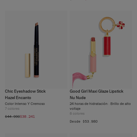
Chic Eyeshadow Stick
Good Girl Maxi Glaze Lipstick
Hazel Encanto
Nu Nude
Color Intenso Y Cremoso
24 horas de hidratación · Brillo de alto
7
colores
voltaje
8
colores
$44.990
$38.241
Desde $53.980