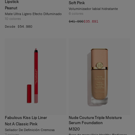
Lipstick
Soft Pink
Peanut
Voluminizador labial hidratante
6
colores
Mate Ultra Ligero Efecto Difuminado
10
colores
$41.990
$35.691
Desde $54.980
Fabulous Kiss Lip Liner
Nude Couture Triple Moisture
Serum Foundation
Not A Classic Pink
M320
Sellador De Definición Cremosa
7
colores