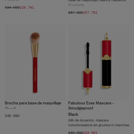
Base de maquillaje Healthy Radiance
15
colores
$34.990
$29.741
$67.990
$57.791
Brocha para base de maquillaje
Fabulous Eyes Mascara -
Smudgeproof
<!---->
Black
$46.990
24h de duración, máscara
voluminizadora sin grumos ni manchas
$39.990
$33.991