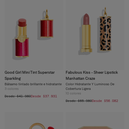
Good Girl Mini Tint Superstar
Fabulous Kiss - Sheer Lipstick
Sparkling
Manhattan Craze
Bálsamo tintado brillante e hidratante
Color Hidratante Y Luminoso De
3
colores
Cobertura Ligera
10
colores
Desde $41.980
Desde $37.931
Desde $65.980
Desde $56.082