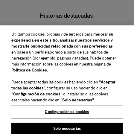
Historias destacadas
El Makeup Look Fall 26 de Carolina Herrera
Utilizamos cookies, propias y de terceros para
mejorar su
experiencia en este sitio, analizar nuestros servicios y
mostrarle publicidad relacionada con sus preferencias
en base a un perfil elaborado a partir de sus hábitos de
navegación (por ejemplo, páginas visitadas). Puede obtener
más información sobre las cookies en nuestra página de
Región/Idioma
Política de Cookies
.
Puede aceptar todas las cookies haciendo clic en "
Aceptar
Atención al cliente
todas las cookies
", configurar su uso haciendo clic en
Encontrar una tienda
Contacto
"
Configuración de cookies
" o instalar solo las cookies
Sobre nosotros
esenciales haciendo clic en "
Solo necesarias
".
Envío y Devoluciones de Belleza
Envíos y Devoluciones de Moda
House of Herrera
Herrera Friends
Avisos legales y cookies
Rastrea tu pedido
Preguntas frecuentes
Configuración de cookies
Empleo
Puig
(se abre en una nueva pestaña)
Envoltorio para regalos
Centro de preferencias
Términos y Condiciones de Uso
Términos y Condiciones de Venta de
(se abre en una nueva pestaña)
chcarolinaherrera.com
(se abre en una nueva pestaña)
Belleza
Solo necesarias
Términos y Condiciones de Venta de
VTO Data Processing Notice