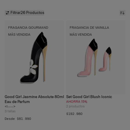
forma de zapato de tacón, hay una fragancia Good Girl para
cada mujer.
Filtrar
26 Productos
FRAGANCIA GOURMAND
FRAGANCIA DE VAINILLA
MÁS VENDIDA
MÁS VENDIDA
Good Girl Jasmine Absolute 80ml
Set Good Girl Blush Iconic
Eau de Parfum
AHORRA 15%
2
productos
<!---->
3
tallas
$192.980
Desde $81.990