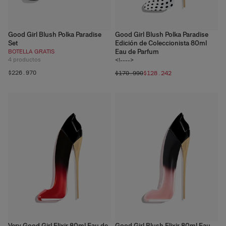
Good Girl Blush Polka Paradise
Good Girl Blush Polka Paradise
Set
Edición de Coleccionista 80ml
Eau de Parfum
BOTELLA GRATIS
4
productos
<!---->
$226.970
$170.990
$128.242
Very Good Girl Elixir 80ml Eau de
Good Girl Blush Elixir 80ml Eau