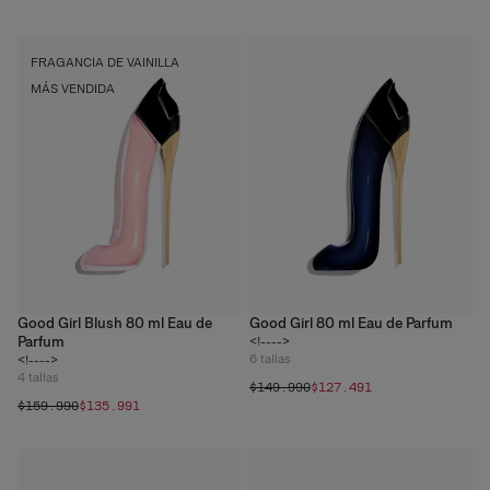
Good Girl | It's Good To Be
FRAGANCIA DE VAINILLA
Bad
MÁS VENDIDA
Descubrir
Good Girl Blush 80 ml Eau de
Good Girl 80 ml Eau de Parfum
Parfum
<!---->
6
tallas
<!---->
4
tallas
$149.990
$127.491
$159.990
$135.991