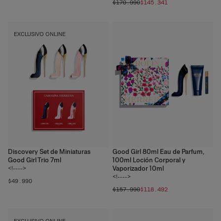
$170.990
$145.341
EXCLUSIVO ONLINE
Discovery Set de Miniaturas
Good Girl 80ml Eau de Parfum,
Good Girl Trio 7ml
100ml Loción Corporal y
Vaporizador 10ml
<!---->
<!---->
$49.990
$157.990
$118.492
EXCLUSIVO ONLINE