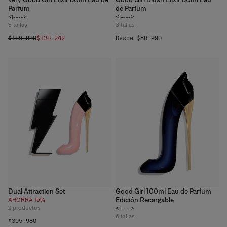
Parfum
de Parfum
<!---->
<!---->
3
tallas
3
tallas
$166.990
$125.242
Desde $86.990
Dual Attraction Set
Good Girl 100ml Eau de Parfum
Edición Recargable
AHORRA 15%
2
productos
<!---->
6
tallas
$305.980