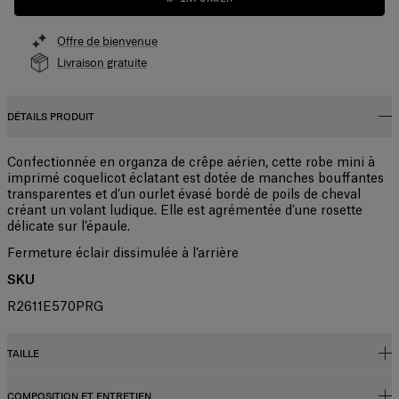
Offre de bienvenue
Livraison gratuite
DÉTAILS PRODUIT
Confectionnée en organza de crêpe aérien, cette robe mini à
imprimé coquelicot éclatant est dotée de manches bouffantes
transparentes et d’un ourlet évasé bordé de poils de cheval
créant un volant ludique. Elle est agrémentée d’une rosette
délicate sur l’épaule.
Fermeture éclair dissimulée à l’arrière
SKU
R2611E570PRG
TAILLE
COMPOSITION ET ENTRETIEN