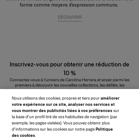
forme comme moyens d’expression communs.
DÉCOUVRIR
Inscrivez-vous pour obtenir une réduction de
10 %
Connectez-vous à l’univers de Carolina Herrera et soyez parmi les
premiers à découvrir les nouvelles collections, les défilés, les
lancements de parfums, les conseils maquillage et bien plus encore.
Adresse e-mail
Nous utilisons des cookies, propres et tiers pour
améliorer
votre expérience sur ce site, analyser nos services et
ENVOYER
vous montrer des publicités liées à vos préférences
sur
la base d'un profil tiré de vos habitudes de navigation (par
exemple, les pages visitées). Vous pouvez obtenir plus
d'informations sur les cookies sur notre page
Politique
des cookies
.