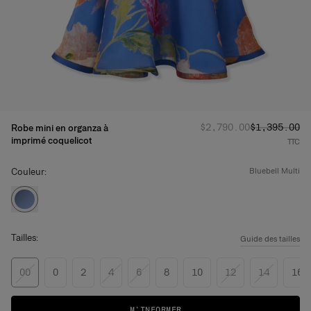
Prix d'origine
Prix promot
:
$2,790.00
$1,395.00
Robe mini en organza à
imprimé coquelicot
TTC
Couleur:
bluebell multi
Tailles:
Guide des tailles
00
0
2
4
6
8
10
12
14
16
M’INFORMER