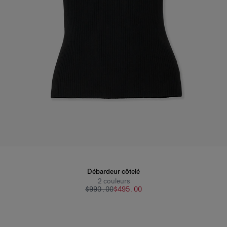
Débardeur côtelé
2
couleurs
$990.00
$495.00