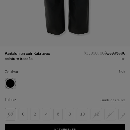
Prix d'origine
Prix promot
:
$3,990.00
$1,995.00
Pantalon en cuir Kaia avec
ceinture tressée
TTC
Couleur:
noir
Tailles:
Guide des tailles
00
0
2
4
6
8
10
12
14
16
M’INFORMER