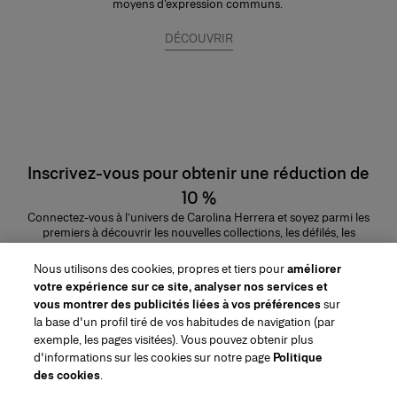
moyens d’expression communs.
DÉCOUVRIR
Inscrivez-vous pour obtenir une réduction de
10 %
Connectez-vous à l’univers de Carolina Herrera et soyez parmi les
premiers à découvrir les nouvelles collections, les défilés, les
lancements de parfums, les conseils maquillage et bien plus encore.
Adresse e-mail
Nous utilisons des cookies, propres et tiers pour
améliorer
votre expérience sur ce site, analyser nos services et
ENVOYER
vous montrer des publicités liées à vos préférences
sur
la base d'un profil tiré de vos habitudes de navigation (par
exemple, les pages visitées). Vous pouvez obtenir plus
d'informations sur les cookies sur notre page
Politique
des cookies
.
Région/Langue