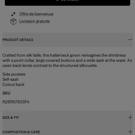
Offre de bienvenue
Livraison gratuite
PRODUCT DETAILS
Crafted from silk faille, this halterneck gown reimagines the shirtdress
with a point collar, large covered buttons and a wide sash at the waist. An
open back lends contrast to the structured silhouette.
Side pockets
Self-sash
Cutout back
SKU
R2611N730SFA
SIZE & FIT
COMPOSITION & CARE
Close-fitting through bodice, voluminous skirt