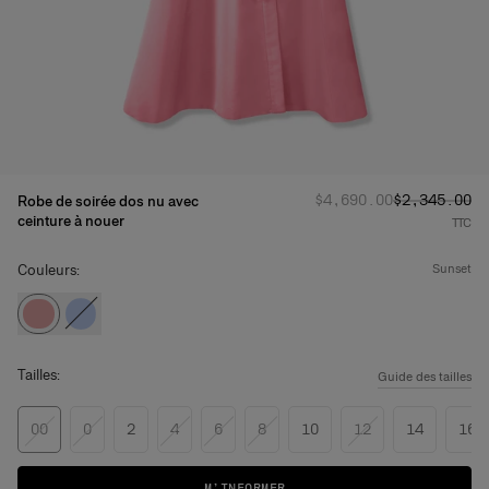
Prix d'origine
Prix promot
:
$4,690.00
$2,345.00
Robe de soirée dos nu avec
ceinture à nouer
TTC
Couleurs:
sunset
Tailles:
Guide des tailles
00
0
2
4
6
8
10
12
14
16
M’INFORMER