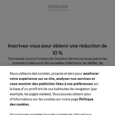
DÉCOUVRIR
Inscrivez-vous pour obtenir une réduction de
10 %
Connectez-vous à l’univers de Carolina Herrera et soyez parmi les
premiers à découvrir les nouvelles collections, les défilés, les
lancements de parfums, les conseils maquillage et bien plus encore.
Adresse e-mail
Nous utilisons des cookies, propres et tiers pour
améliorer
votre expérience sur ce site, analyser nos services et
ENVOYER
vous montrer des publicités liées à vos préférences
sur
la base d'un profil tiré de vos habitudes de navigation (par
exemple, les pages visitées). Vous pouvez obtenir plus
d'informations sur les cookies sur notre page
Politique
des cookies
.
Région/Langue
Vous pouvez accepter tous les cookies en cliquant sur