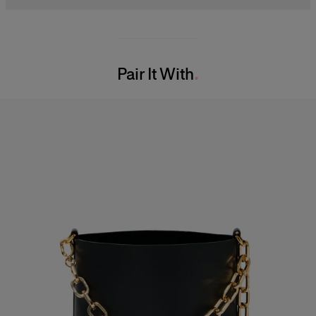
Midweight silk-faille
100% Silk
Model is 178cm/ 5’10” and is wearing a US 2
Washing Instructions
Bust:
32"
Pair It With
Dry Clean Only
Waist:
23"
Made in
Hips:
34"
United States of America