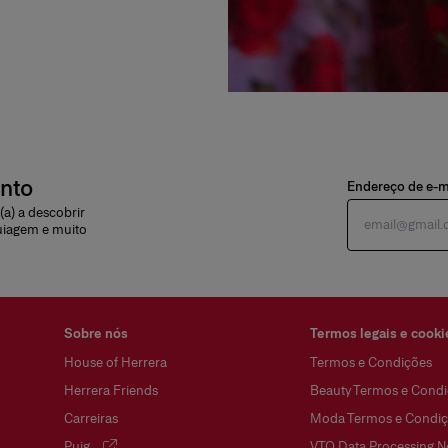
onto
Endereço de e-m
a) a descobrir
uiagem e muito
Sobre nós
Termos legais e cooki
House of Herrera
Termos e Condições
Herrera Friends
Beauty Termos e Condi
Carreiras
Moda Termos e Condiç
Puig
VTO Data Processing N