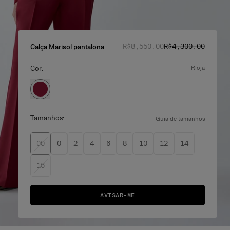
Preço normal
Preço promociona
:
R$‌8,550.00
R$‌4,300.00
Calça Marisol pantalona
Cor:
rioja
Tamanhos:
Guia de tamanhos
00
0
2
4
6
8
10
12
14
16
AVISAR-ME