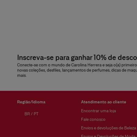
Inscreva-se para ganhar 10% de desc
Conecte-se com o mundo de Carolina Herrera e seja o(a) primeiro(
novas coleções, desfiles, lançamentos de perfumes, dicas de maq
mais.
Região/Idioma
Atendimento ao cliente
Encontrar uma loja
BR
/
PT
Fale conosco
Envios e devoluções de Beleza
Envios e Devoluções de Moda