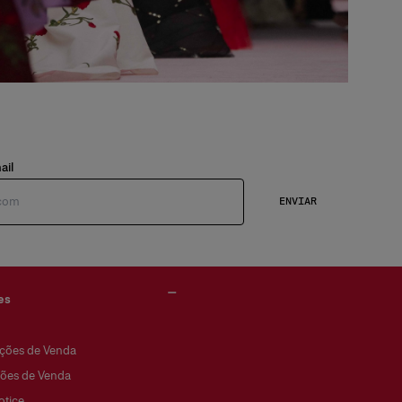
ail
ENVIAR
es
ções de Venda
ões de Venda
otice