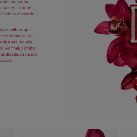
barado com uma
a mulheres que se
ticadas e cheias de
os vermelhos, que
nte e luminosa. No
oda a sua riqueza,
a. Ao final, o âmbar
fundidade, deixando
uecível.