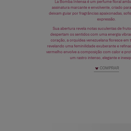
La Bomba Intensa é um perfume floral am
assinatura marcante e envolvente, criado par
deixam guiar por fragrâncias apaixonadas, sofis
expressão.
Sua abertura revela notas suculentas de frut
despertam os sentidos com uma energia vibra
coração, a orquídea venezuelana floresce em t
revelando uma feminilidade exuberante e refinad
vermelho envolve a composição com calor e pro
um rastro intenso, elegante e inesq
COMPRAR