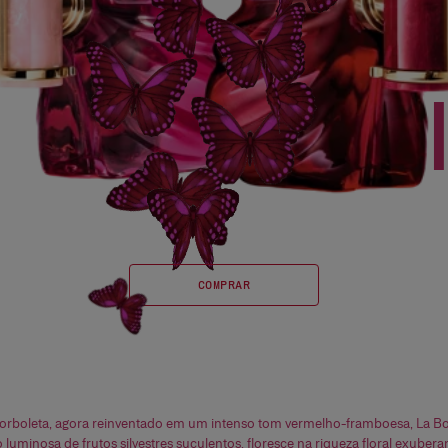
COMPRAR
rboleta, agora reinventado em um intenso tom vermelho-framboesa, La Bo
minosa de frutos silvestres suculentos, floresce na riqueza floral exuber