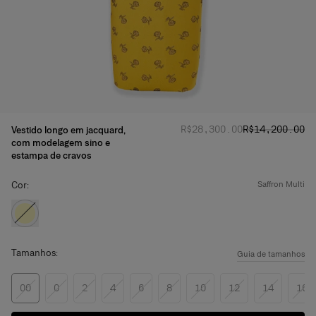
Preço normal
Preço promoci
:
R$‌28,300.00
R$‌14,200.00
Vestido longo em jacquard,
com modelagem sino e
estampa de cravos
Cor:
saffron multi
Tamanhos:
Guia de tamanhos
00
0
2
4
6
8
10
12
14
16