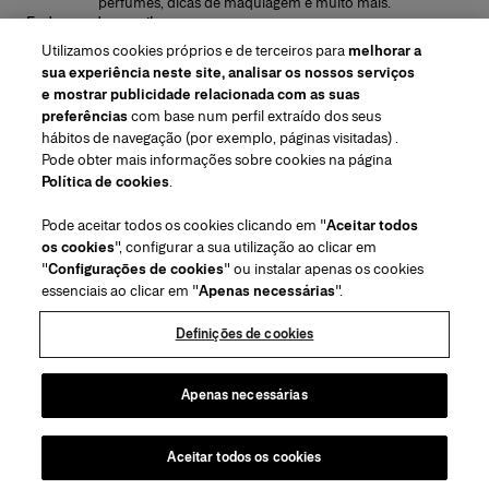
perfumes, dicas de maquiagem e muito mais.
Endereço de e-mail
Utilizamos cookies próprios e de terceiros para
melhorar a
ENVIAR
sua experiência neste site, analisar os nossos serviços
e mostrar publicidade relacionada com as suas
preferências
com base num perfil extraído dos seus
hábitos de navegação (por exemplo, páginas visitadas) .
Pode obter mais informações sobre cookies na página
Região/Idioma
Política de cookies
.
Pode aceitar todos os cookies clicando em "
Aceitar todos
Atendimento ao cliente
os cookies
", configurar a sua utilização ao clicar em
Encontrar uma loja
Fale conosco
"
Configurações de cookies
" ou instalar apenas os cookies
Sobre nós
essenciais ao clicar em "
Apenas necessárias
".
Envios e devoluções de Beleza
Envios e Devoluções de Moda
House of Herrera
Herrera Friends
Termos legais e cookies
Acompanhe seu pedido
Perguntas Frequentes
Definições de cookies
Carreiras
Puig
(abre em uma nova guia)
Serviço para embalagem para presente
Centro de preferências
Termos e Condições
Beauty Termos e Condições de Venda
(abre em uma nova guia)
chcarolinaherrera.com
(abre em uma nova guia)
Moda Termos e Condições de Venda
VTO Data Processing Notice
Apenas necessárias
Política de Privacidade
Política de cookies
Mapa do site
Aceitar todos os cookies
Direitos de autor 2026 Carolina Herrera
©
2026
Carolina Herrera