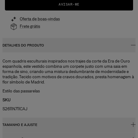
AVISAR-ME
Oferta de boas-vindas
Frete grátis
DETALHES DO PRODUTO
Com quadris esculturais inspirados nos trajes da corte da Era de Ouro
espanhola, este vestido combina um corpete justo com uma saia em
forma de sino, criando uma mistura deslumbrante de modernidade e
tradição. Tecido com motivos de cravos dourados, presta homenagem à
flor símbolo de Madrid.
Estilo das passarelas
SKU
S2611N711CAJ
TAMANHO E AJUSTE