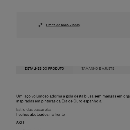
Oferta de boas-vindas
DETALHES DO PRODUTO
TAMANHO E AJUSTE
Corte solto
100% seda
Um laço volumoso adorna a gola desta blusa sem mangas em orga
inspiradas em pinturas da Era de Ouro espanhola.
Crepe-organza com rosas leve
Instruções de lavagem
Estilo das passarelas
A modelo mede 175 cm/5’7” e veste tamanho US 2
Lave somente a seco
Fechos abotoados na frente
Busto:
Produzido nos
30,5 pol.
SKU
Cintura
Estados Unidos da América
: 60,96 cm