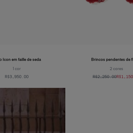
o Icon em faille de seda
Brincos pendentes de f
1
cor
2
cores
R$‌3,950.00
R$‌2,250.00
R$‌1,15