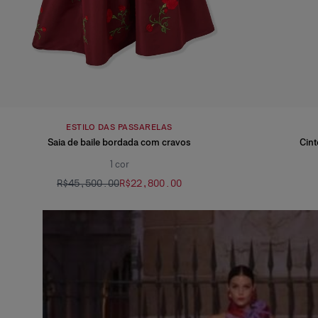
ESTILO DAS PASSARELAS
Saia de baile bordada com cravos
Cint
1
cor
R$‌45,500.00
R$‌22,800.00