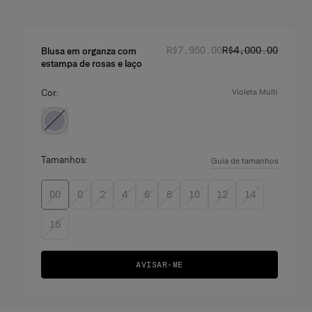
Preço normal
Preço promociona
:
R$‌7,950.00
R$‌4,000.00
Blusa em organza com
estampa de rosas e laço
Cor:
violeta multi
Tamanhos:
Guia de tamanhos
00
0
2
4
6
8
10
12
14
16
AVISAR-ME