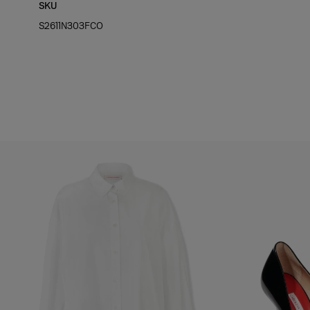
SKU
Quadril:
86 cm
S2611N303FCO