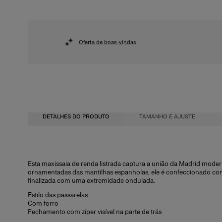
Oferta de boas-vindas
DETALHES DO PRODUTO
TAMANHO E AJUSTE
Cintura alta, corte justo, comprimento mídi
100% poliéster
Esta maxissaia de renda listrada captura a união da Madrid modern
ornamentadas das mantilhas espanholas, ele é confeccionado com 
Acabamento de peso médio em renda floral
Instruções de lavagem
finalizada com uma extremidade ondulada.
A modelo mede 180 cm/ 5’11” e veste tamanho US 2
Lave somente a seco
Estilo das passarelas
Com forro
Busto:
Produzido nos
31,5"
Fechamento com zíper visível na parte de trás
Cintura:
Estados Unidos da América
23,5 pol.