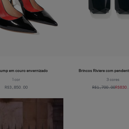
pump em couro envernizado
Brincos Riviere com pendente
1
cor
3
cores
R$‌3,850.00
R$‌1,700.00
R$‌830