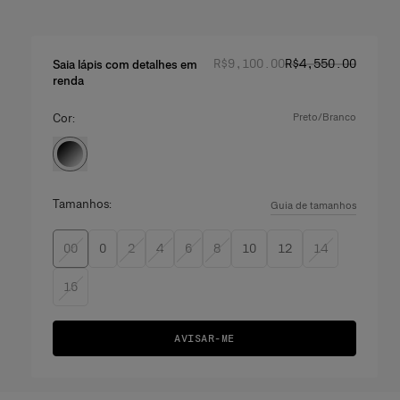
Preço normal
Preço promociona
:
R$‌9,100.00
R$‌4,550.00
Saia lápis com detalhes em
renda
Cor:
preto/branco
Tamanhos:
Guia de tamanhos
00
0
2
4
6
8
10
12
14
16
AVISAR-ME