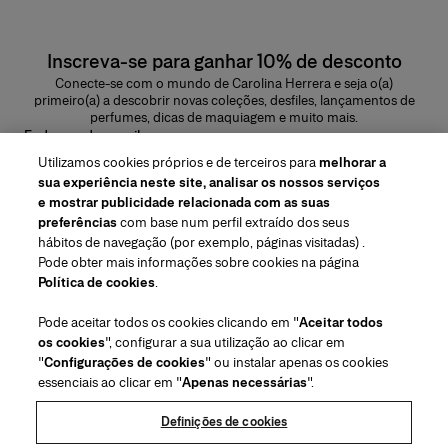
Inscreva-se para ganhar 10% de desconto
Conecte-se com o mundo de Carolina Herrera e seja o(a)
primeiro(a) a descobrir novas coleções, desfiles, lançamentos de
perfumes, dicas de maquiagem e muito mais.
Endereço de e-mail
Utilizamos cookies próprios e de terceiros para
melhorar a
ENVIAR
sua experiência neste site, analisar os nossos serviços
e mostrar publicidade relacionada com as suas
preferências
com base num perfil extraído dos seus
hábitos de navegação (por exemplo, páginas visitadas) .
Pode obter mais informações sobre cookies na página
Região/Idioma
Política de cookies
.
Pode aceitar todos os cookies clicando em "
Aceitar todos
Atendimento ao cliente
os cookies
", configurar a sua utilização ao clicar em
Encontrar uma loja
Fale conosco
"
Configurações de cookies
" ou instalar apenas os cookies
Sobre nós
essenciais ao clicar em "
Apenas necessárias
".
Envios e devoluções de Beleza
Envios e Devoluções de Moda
House of Herrera
Herrera Friends
Termos legais e cookies
Acompanhe seu pedido
Perguntas Frequentes
Definições de cookies
Carreiras
Puig
(abre em uma nova guia)
Serviço para embalagem para presente
Centro de preferências
Termos e Condições
Beauty Termos e Condições de Venda