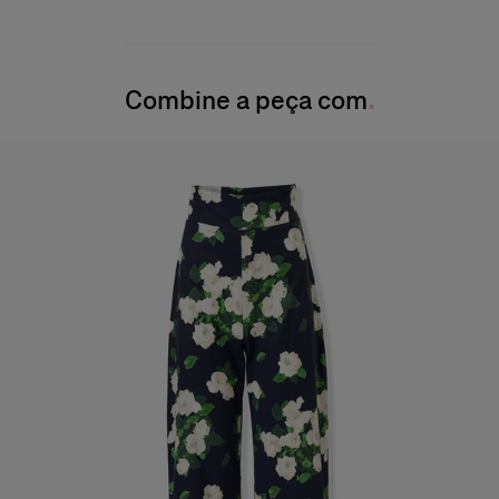
Mescla de seda e algodão lightweight
55% seda, 45% algodão
A modelo mede 177 cm/5’9” e veste tamanho 2 US
Instruções de lavagem
Busto
: 31"
(78,7 cm)
Combine a peça com
Lave somente a seco
Cintura:
61 cm
Produzido nos
Quadril:
35,5 pol.
China