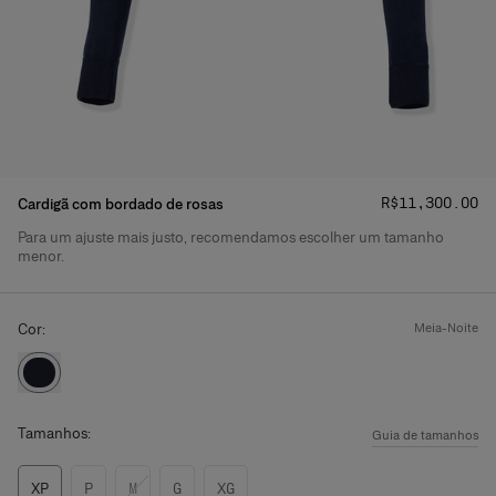
Preço
:
R$‌11,300.00
Cardigã com bordado de rosas
Para um ajuste mais justo, recomendamos escolher um tamanho
Detalhes do produto
menor.
Cor:
meia-noite
Tamanhos:
Guia de tamanhos
XP
P
M
G
XG