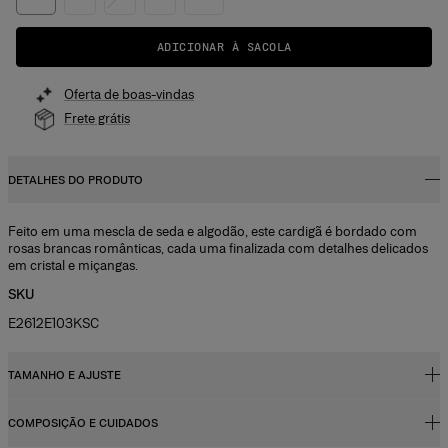
ADICIONAR À SACOLA
Oferta de boas-vindas
Frete grátis
DETALHES DO PRODUTO
Feito em uma mescla de seda e algodão, este cardigã é bordado com
rosas brancas românticas, cada uma finalizada com detalhes delicados
em cristal e miçangas.
SKU
E2612E103KSC
TAMANHO E AJUSTE
COMPOSIÇÃO E CUIDADOS
Corte justo