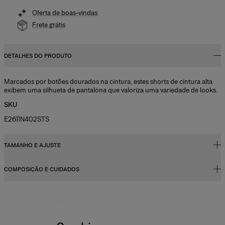
Oferta de boas-vindas
Frete grátis
DETALHES DO PRODUTO
Marcados por botões dourados na cintura, estes shorts de cintura alta
exibem uma silhueta de pantalona que valoriza uma variedade de looks.
SKU
E2611N402STS
TAMANHO E AJUSTE
COMPOSIÇÃO E CUIDADOS
Cintura alta, comprimento mini
Cetim de algodão com elastano midweight para alfaiataria
95% algodão, 5% elastano
A modelo mede 177 cm/5’9” e veste tamanho 2 US
Instruções de lavagem
Busto
: 31"
(78,7 cm)
Lave somente a seco