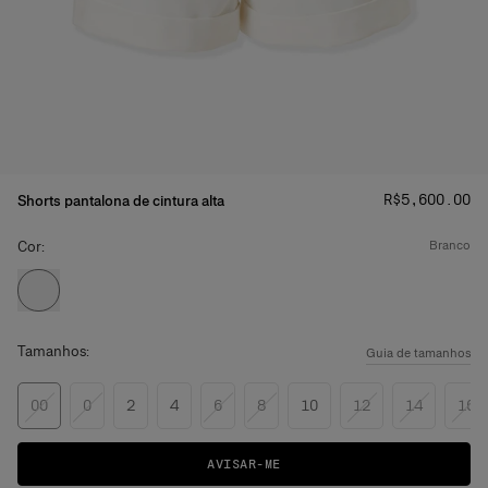
Preço
:
R$‌5,600.00
Shorts pantalona de cintura alta
Cor:
branco
Tamanhos:
Guia de tamanhos
00
0
2
4
6
8
10
12
14
16
AVISAR-ME