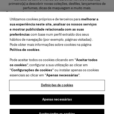
primeiro(a) a descobrir novas coleções, desfiles, lançamentos de
perfumes, dicas de maquiagem e muito mais.
Endereço de e-mail
Utilizamos cookies próprios e de terceiros para
melhorar a
ENVIAR
sua experiência neste site, analisar os nossos serviços
e mostrar publicidade relacionada com as suas
preferências
com base num perfil extraído dos seus
hábitos de navegação (por exemplo, páginas visitadas) .
Pode obter mais informações sobre cookies na página
Região/Idioma
Política de cookies
.
Pode aceitar todos os cookies clicando em "
Aceitar todos
Atendimento ao cliente
os cookies
", configurar a sua utilização ao clicar em
Encontrar uma loja
Fale conosco
"
Configurações de cookies
" ou instalar apenas os cookies
Sobre nós
essenciais ao clicar em "
Apenas necessárias
".
Envios e devoluções de Beleza
Envios e Devoluções de Moda
House of Herrera
Herrera Friends
Termos legais e cookies
Acompanhe seu pedido
Perguntas Frequentes
Definições de cookies
Carreiras
Puig
(abre em uma nova guia)
Serviço para embalagem para presente
Centro de preferências
Termos e Condições
Beauty Termos e Condições de Venda
(abre em uma nova guia)
chcarolinaherrera.com
(abre em uma nova guia)
Moda Termos e Condições de Venda
VTO Data Processing Notice
Apenas necessárias
Política de Privacidade
Política de cookies
Mapa do site