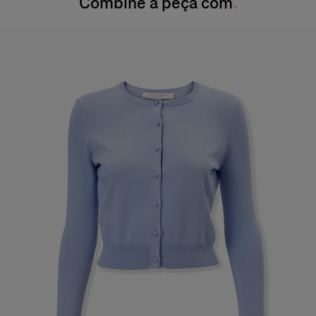
Combine a peça com
Cintura
: 60,96 cm
Produzido nos
Quadril:
35,5 pol.
Itália