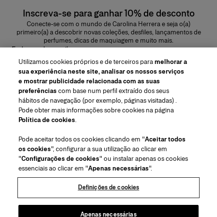
Inscreva-se para ganhar 10% de desconto
Conecte-se com o mundo de Carolina Herrera e seja o(a)
primeiro(a) a descobrir novas coleções, desfiles, lançamentos de
perfumes, dicas de maquiagem e muito mais.
Endereço de e-mail
Utilizamos cookies próprios e de terceiros para
melhorar a
ENVIAR
sua experiência neste site, analisar os nossos serviços
e mostrar publicidade relacionada com as suas
preferências
com base num perfil extraído dos seus
hábitos de navegação (por exemplo, páginas visitadas) .
Pode obter mais informações sobre cookies na página
Região/Idioma
Política de cookies
.
Pode aceitar todos os cookies clicando em "
Aceitar todos
Atendimento ao cliente
os cookies
", configurar a sua utilização ao clicar em
Encontrar uma loja
Fale conosco
"
Configurações de cookies
" ou instalar apenas os cookies
Sobre nós
essenciais ao clicar em "
Apenas necessárias
".
Envios e devoluções de Beleza
Envios e Devoluções de Moda
House of Herrera
Herrera Friends
Termos legais e cookies
Acompanhe seu pedido
Perguntas Frequentes
Definições de cookies
Carreiras
Puig
(abre em uma nova guia)
Serviço para embalagem para presente
Centro de preferências
Termos e Condições
Beauty Termos e Condições de Venda
(abre em uma nova guia)
chcarolinaherrera.com
(abre em uma nova guia)
Moda Termos e Condições de Venda
VTO Data Processing Notice
Apenas necessárias