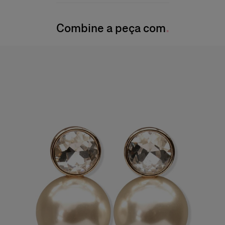
A modelo mede 177 cm/5’9” e veste tamanho 2 US
Instruções de lavagem
Busto
: 31"
(78,7 cm)
Combine a peça com
Lave somente a seco
Cintura:
61 cm
Produzido nos
Quadril:
35,5 pol.
Itália