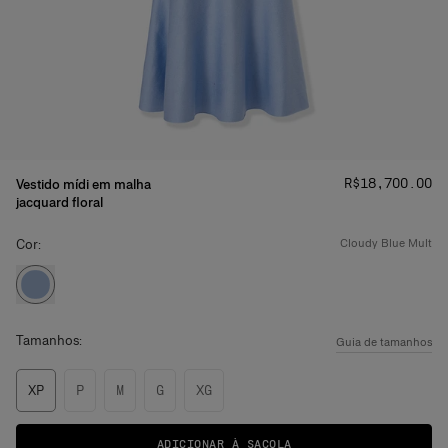
Preço
:
R$‌18,700.00
Vestido mídi em malha
jacquard floral
Cor:
cloudy blue mult
Tamanhos:
Guia de tamanhos
XP
P
M
G
XG
ADICIONAR À SACOLA