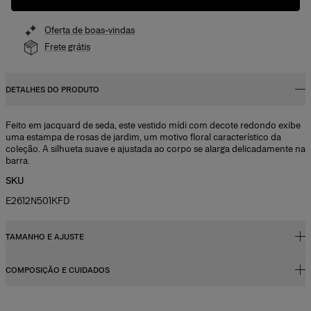
Oferta de boas-vindas
Frete grátis
DETALHES DO PRODUTO
Feito em jacquard de seda, este vestido mídi com decote redondo exibe
uma estampa de rosas de jardim, um motivo floral característico da
coleção. A silhueta suave e ajustada ao corpo se alarga delicadamente na
barra.
SKU
E2612N501KFD
TAMANHO E AJUSTE
COMPOSIÇÃO E CUIDADOS
Corte justo até a cintura, barra evasê
Malha jacquard de seda midweight
100% seda