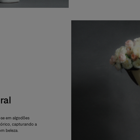
ral
la-se em algodões
tórico, capturando a
om beleza.