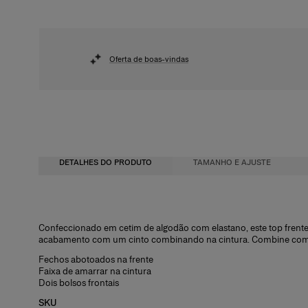
Oferta de boas-vindas
DETALHES DO PRODUTO
TAMANHO E AJUSTE
Corte justo
100% poliéster
Confeccionado em cetim de algodão com elastano, este top frente
acabamento com um cinto combinando na cintura. Combine com
Cetim de algodão com elastano midweight para alfaiataria
Instruções de lavagem
Fechos abotoados na frente
A modelo mede 177 cm/5’9” e veste tamanho 2 US
Lave somente a seco
Faixa de amarrar na cintura
Dois bolsos frontais
Busto
Produzido nos
: 31"
SKU
Cintura
Estados Unidos da América
: 60,96 cm