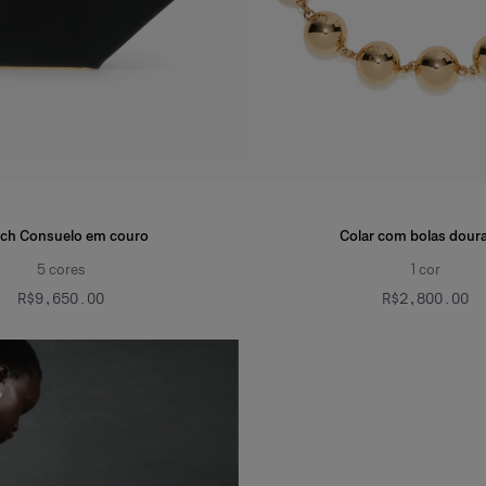
tch Consuelo em couro
Colar com bolas dour
5
cores
1
cor
R$‌9,650.00
R$‌2,800.00