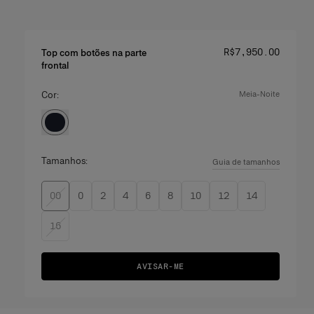
Preço
:
R$‌7,950.00
Top com botões na parte
frontal
Cor:
meia-noite
Tamanhos:
Guia de tamanhos
00
0
2
4
6
8
10
12
14
16
AVISAR-ME