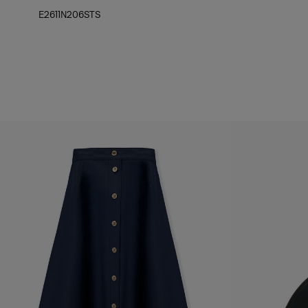
E2611N206STS
Quadril:
35,5 pol.