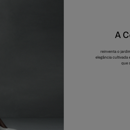
A C
reinventa o jard
elegância cultivada 
que s