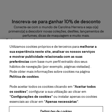
Inscreva-se para ganhar 10% de desconto
Conecte-se com o mundo de Carolina Herrera e seja o(a)
primeiro(a) a descobrir novas coleções, desfiles, lançamentos de
perfumes, dicas de maquiagem e muito mais.
Endereço de e-mail
Utilizamos cookies próprios e de terceiros para
melhorar a
ENVIAR
sua experiência neste site, analisar os nossos serviços
e mostrar publicidade relacionada com as suas
preferências
com base num perfil extraído dos seus
hábitos de navegação (por exemplo, páginas visitadas) .
Pode obter mais informações sobre cookies na página
Região/Idioma
Política de cookies
.
Pode aceitar todos os cookies clicando em "
Aceitar todos
Atendimento ao cliente
os cookies
", configurar a sua utilização ao clicar em
Encontrar uma loja
Fale conosco
"
Configurações de cookies
" ou instalar apenas os cookies
Sobre nós
essenciais ao clicar em "
Apenas necessárias
".
Envios e devoluções de Beleza
Envios e Devoluções de Moda
House of Herrera
Herrera Friends
Termos legais e cookies
Acompanhe seu pedido
Perguntas Frequentes
Definições de cookies