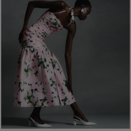
Instruções de lavagem
Busto
: 31"
(78,7 cm)
Lave somente a seco
Cintura:
61 cm
Produzido nos
Quadril:
35,5 pol.
Itália