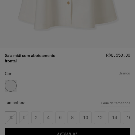
Preço
:
R$‌8,550.00
Saia mídi com abotoamento
frontal
Cor:
branco
Tamanhos:
Guia de tamanhos
00
0
2
4
6
8
10
12
14
16
AVISAR-ME