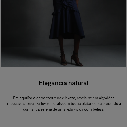
Elegância natural
Em equilíbrio entre estrutura e leveza, revela-se em algodões
impecáveis, organza leve e florais com toque pictórico, capturando a
confiança serena de uma vida vivida com beleza.