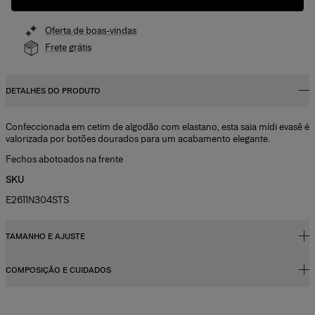
Oferta de boas-vindas
Frete grátis
DETALHES DO PRODUTO
Confeccionada em cetim de algodão com elastano, esta saia mídi evasê é
valorizada por botões dourados para um acabamento elegante.
Fechos abotoados na frente
SKU
E2611N304STS
TAMANHO E AJUSTE
COMPOSIÇÃO E CUIDADOS
Corte normal, comprimento mídi evasê
Cetim de algodão com elastano midweight para alfaiataria
95% algodão, 5% elastano
A modelo mede 177 cm/5’9” e veste tamanho 2 US