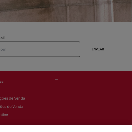
ail
ENVIAR
es
ções de Venda
ões de Venda
otice