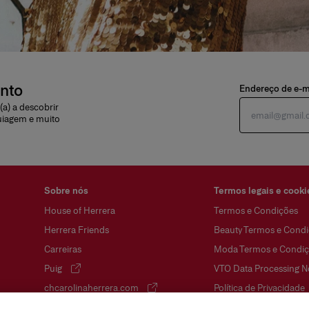
onto
Endereço de e-m
a) a descobrir
uiagem e muito
Sobre nós
Termos legais e cooki
House of Herrera
Termos e Condições
Herrera Friends
Beauty Termos e Condi
Carreiras
Moda Termos e Condiç
Puig
VTO Data Processing N
(abre em uma nova guia)
chcarolinaherrera.com
Política de Privacidade
(abre em uma nova guia)
Política de cookies