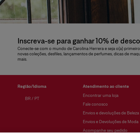
Inscreva-se para ganhar 10% de desc
Conecte-se com o mundo de Carolina Herrera e seja o(a) primeiro(
novas coleções, desfiles, lançamentos de perfumes, dicas de maq
mais.
Região/Idioma
Atendimento ao cliente
Encontrar uma loja
BR
/
PT
Fale conosco
Envios e devoluções de Beleza
Envios e Devoluções de Moda
Acompanhe seu pedido
Perguntas Frequentes