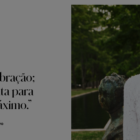
ebração;
ita para
áximo.”
vo