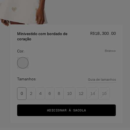
Preço
:
R$‌18,300.00
Minivestido com bordado de
coração
Cor:
branco
Tamanhos:
Guia de tamanhos
0
2
4
6
8
10
12
14
16
ADICIONAR À SACOLA