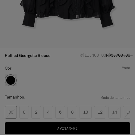
Preço normal
Preço promoc
:
R$‌11,400.00
R$‌5,700.00
Ruffled Georgette Blouse
Cor:
preto
Tamanhos:
Guia de tamanhos
00
0
2
4
6
8
10
12
14
16
AVISAR-ME