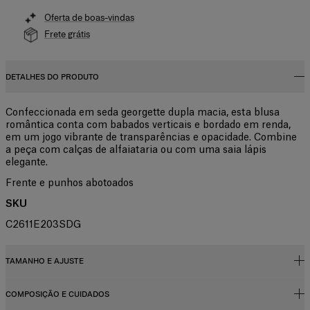
Oferta de boas-vindas
Frete grátis
DETALHES DO PRODUTO
Confeccionada em seda georgette dupla macia, esta blusa
romântica conta com babados verticais e bordado em renda,
em um jogo vibrante de transparências e opacidade. Combine
a peça com calças de alfaiataria ou com uma saia lápis
elegante.
Frente e punhos abotoados
SKU
C2611E203SDG
TAMANHO E AJUSTE
COMPOSIÇÃO E CUIDADOS
Corte regular