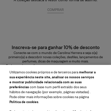
A coleção destaca o vestir como forma de adorno.
COMPRAR
Inscreva-se para ganhar 10% de desconto
Conecte-se com o mundo de Carolina Herrera e seja o(a)
primeiro(a) a descobrir novas coleções, desfiles, lançamentos de
perfumes, dicas de maquiagem e muito mais.
Endereço de e-mail
Utilizamos cookies próprios e de terceiros para
melhorar a
ENVIAR
sua experiência neste site, analisar os nossos serviços
e mostrar publicidade relacionada com as suas
preferências
com base num perfil extraído dos seus
hábitos de navegação (por exemplo, páginas visitadas) .
Pode obter mais informações sobre cookies na página
Região/Idioma
Política de cookies
.