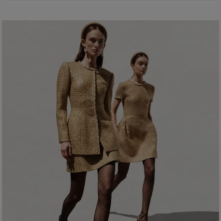
Seda georgette dupla leve
100% seda
A modelo mede 176 cm/5’9” e veste tamanho 2 US
Instruções de lavagem
Busto
: 29,5"
Lave somente a seco
Cintura
: 23"
Produzido na
Quadril
: 33,5"
Índia