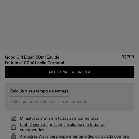
Preço
:
R$799
Good Girl Blush 50ml Eau de
Parfum e 100ml Loção Corporal
ADICIONAR À SACOLA
Calcule o seu tempo de entrega
Saiba quando receberá a sua encomenda
Miniaturas grátis em todas as encomendas
Embalagem de presente exclusiva em todas as
encomendas
Amostras grátis para experimentar e decidir a cada compra