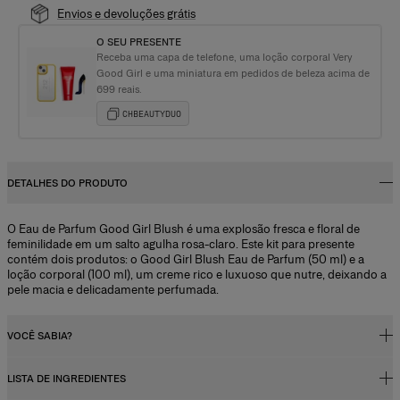
Envios e devoluções grátis
O SEU PRESENTE
Receba uma capa de telefone, uma loção corporal Very
Good Girl e uma miniatura em pedidos de beleza acima de
699 reais.
CHBEAUTYDUO
DETALHES DO PRODUTO
O Eau de Parfum Good Girl Blush é uma explosão fresca e floral de
feminilidade em um salto agulha rosa-claro. Este kit para presente
contém dois produtos: o Good Girl Blush Eau de Parfum (50 ml) e a
loção corporal (100 ml), um creme rico e luxuoso que nutre, deixando a
pele macia e delicadamente perfumada.
VOCÊ SABIA?
LISTA DE INGREDIENTES
Concentração da fragrância