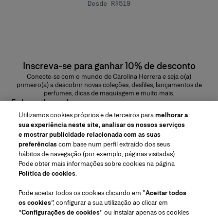
Desde R$519
Inscreva-se para ganhar 10% de desconto
Conecte-se com o mundo de Carolina Herrera e seja o(a)
primeiro(a) a descobrir novas coleções, desfiles, lançamentos de
perfumes, dicas de maquiagem e muito mais.
Endereço de e-mail
Utilizamos cookies próprios e de terceiros para
melhorar a
ENVIAR
sua experiência neste site, analisar os nossos serviços
e mostrar publicidade relacionada com as suas
preferências
com base num perfil extraído dos seus
hábitos de navegação (por exemplo, páginas visitadas) .
Pode obter mais informações sobre cookies na página
Região/Idioma
Política de cookies
.
Pode aceitar todos os cookies clicando em "
Aceitar todos
Atendimento ao cliente
os cookies
", configurar a sua utilização ao clicar em
Encontrar uma loja
Fale conosco
"
Configurações de cookies
" ou instalar apenas os cookies
Sobre nós