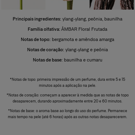
Perfume
Também conhecido como extrait de parfum, é a forma mais
Principais ingredientes:
ylang-ylang, peônia, baunilha
concentrada de uma fragrância. Sua concentração varia entre 20% e
40% em uma solução de álcool extrafino a 96%. Sua duração é superior
Família olfativa:
ÂMBAR Floral Frutada
à das demais categorias e, por isso, costuma ser reservado para ocasiões
especiais, especialmente à noite. As notas de fundo predominam na
Notas de topo:
bergamota e amêndoa amarga
composição. O perfumista destaca a nobreza dessas notas para reforçar
sua intensidade, profundidade e longa duração. Bastam algumas gotas
Notas de coração:
ylang-ylang e peônia
aplicadas diretamente sobre a pele, de preferência nos pontos de
pulsação, para revelar todo o rastro e a intensidade da fragrância.
Notas de base:
baunilha e cumaru
+
*Notas de topo: primeira impressão de um perfume, dura entre 5 e 15
minutos após a aplicação na pele.
*Notas de coração: começam a aparecer à medida que as notas de topo
desaparecem, durando aproximadamente entre 20 e 60 minutos.
*Notas de base: o aroma base ao longo do uso do perfume. Permanece
mais tempo na pele (até 6 horas) após as outras notas desaparecerem.