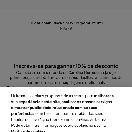
212 VIP Men Black Spray Corporal 250ml
R$279
Inscreva-se para ganhar 10% de desconto
Conecte-se com o mundo de Carolina Herrera e seja o(a)
primeiro(a) a descobrir novas coleções, desfiles, lançamentos de
perfumes, dicas de maquiagem e muito mais.
Endereço de e-mail
Utilizamos cookies próprios e de terceiros para
melhorar a
ENVIAR
sua experiência neste site, analisar os nossos serviços
e mostrar publicidade relacionada com as suas
preferências
com base num perfil extraído dos seus
hábitos de navegação (por exemplo, páginas visitadas) .
Pode obter mais informações sobre cookies na página
Região/Idioma
Política de cookies
.