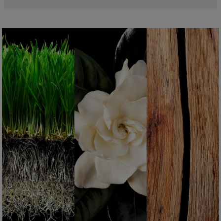
Glycol, Linalool, Aqua (water), Ethylhexylglycerin, Limonene, Caprylyl
Glycol, Geraniol, Butane, Citronellol, Hydroxycitronellal, Bht, Benzyl
Concentração da fragrância
Salicylate, Hexyl Cinnamal, Coumarin, Citral.
Os perfumes, sejam femininos ou masculinos, contêm um concentrado
de fragrância (óleos essenciais) diluído em uma mistura de álcool e água.
Na prática, a porcentagem de concentração da fragrância e o teor de
álcool influenciam sua duração e determinam sua categoria. Existem
quatro tipos de perfume, cada um com características específicas:
Água de Colônia
É a categoria mais leve e com menor duração. Sua concentração varia
entre 2% e 5%. Refrescante e revigorante, está associada à sensação de
limpeza e frescor.
Eau de Toilette (EDT)
Um dos formatos mais populares, o Eau de Toilette é ideal para o uso
diário. Sua concentração varia entre 5% e 12%. As notas de saída
predominam na composição inicial. O perfumista destaca o frescor e a
evolução da fragrância.
Eau de Parfum (EDP)
Também conhecido como parfum de toilette ou esprit de parfum, sua
concentração varia entre 12% e 20%. O Eau de Parfum apresenta
excelente fixação, permanecendo na pele entre 5 e 10 horas. As notas de