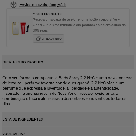
Envios e devoluções grátis
O SEU PRESENTE
Receba uma capa de telefone, uma loção corporal Very
Good Girl e uma miniatura em pedidos de beleza acima de
699 reais.
CHBEAUTYDUO
DETALHES DO PRODUTO
Com seu formato compacto, o Body Spray 212 NYC é uma nova maneira
de levar seu perfume favorito aonde quer que vá. 212 NYC Men é um
perfume que expressa a juventude, a liberdade e a autenticidade,
inspirado na energia jovem de Nova York. Fresca e revigorante, a
combinação cítrica e almiscarada desperta os seus sentidos todos os
dias.
LISTA DE INGREDIENTES
VOCÊ SABIA?
Alcohol Denat., Isobutane, Propane, Parfum (fragrance), Dipropylene