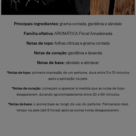
coração constituem a essência da fragrância. O perfumista valoriza essas
notas para realçar o brilho e a personalidade do perfume. Mais
concentrado que o Eau de Toilette, o Eau de Parfum costuma ser mais
intenso e deixar um rastro mais marcante.
Principais ingredientes:
grama cortada, gardênia e sândalo
Perfume
Família olfativa:
AROMÁTICA Floral Amadeirada
Também conhecido como extrait de parfum, é a forma mais
concentrada de uma fragrância. Sua concentração varia entre 20% e
Notas de topo:
folhas cítricas e grama cortada
40% em uma solução de álcool extrafino a 96%. Sua duração é superior
à das demais categorias e, por isso, costuma ser reservado para ocasiões
Notas de coração:
gardênia e lavanda
especiais, especialmente à noite. As notas de fundo predominam na
composição. O perfumista destaca a nobreza dessas notas para reforçar
Notas de base:
sândalo e almíscar
sua intensidade, profundidade e longa duração. Bastam algumas gotas
aplicadas diretamente sobre a pele, de preferência nos pontos de
*Notas de topo:
primeira impressão de um perfume, dura entre 5 e 15 minutos
pulsação, para revelar todo o rastro e a intensidade da fragrância.
após a aplicação na pele.
*Notas de coração:
começam a aparecer à medida que as notas de topo
desaparecem, durando aproximadamente entre 20 e 60 minutos.
*Notas de base:
o aroma base ao longo do uso do perfume. Permanece mais
tempo na pele (até 6 horas) após as outras notas desaparecerem.