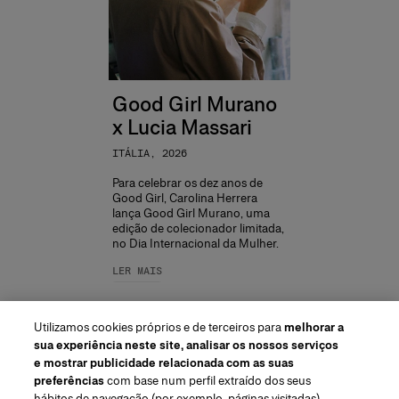
Good Girl Murano
x Lucia Massari
ITÁLIA, 2026
Para celebrar os dez anos de
Good Girl, Carolina Herrera
lança Good Girl Murano, uma
edição de colecionador limitada,
no Dia Internacional da Mulher.
LER MAIS
Utilizamos cookies próprios e de terceiros para
melhorar a
sua experiência neste site, analisar os nossos serviços
e mostrar publicidade relacionada com as suas
preferências
com base num perfil extraído dos seus
hábitos de navegação (por exemplo, páginas visitadas) .