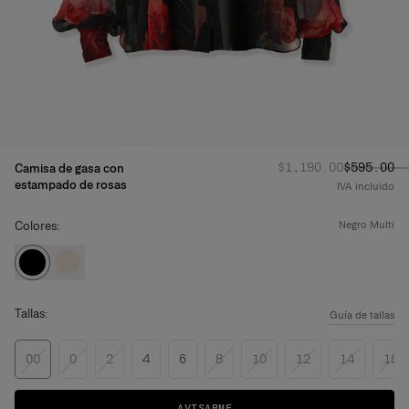
Precio habitual
Precio re
:
$1,190.00
$595.00
Camisa de gasa con
estampado de rosas
IVA incluido
Colores:
negro multi
Tallas:
Guía de tallas
00
0
2
4
6
8
10
12
14
16
AVISARME