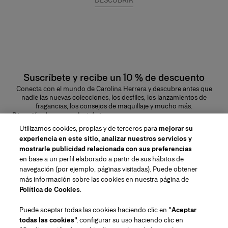
DESCUBRIR
Suscríbete y recibe un 10 % de descuento
Conecta con el mundo de Carolina Herrera y descubre antes que
nadie las nuevas colecciones, los desfiles, los lanzamientos de
fragancias, los consejos de maquillaje y mucho más.
Dirección de correo electrónico
Utilizamos cookies, propias y de terceros para
mejorar su
ENVIAR
experiencia en este sitio, analizar nuestros servicios y
mostrarle publicidad relacionada con sus preferencias
en base a un perfil elaborado a partir de sus hábitos de
navegación (por ejemplo, páginas visitadas). Puede obtener
más información sobre las cookies en nuestra página de
Región/Idioma
Política de Cookies
.
Puede aceptar todas las cookies haciendo clic en "
Aceptar
Atención al cliente
todas las cookies
", configurar su uso haciendo clic en