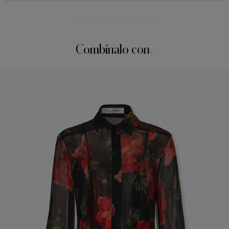
Chifón ligero con estampado de rosas de tallo
100 % seda
La modelo mide 175 cm y lleva puesta una talla US 2
Instrucciones de lavado
Busto
: 77,5 cm
Combínalo con
Solamente limpieza en seco
Cintura:
61 cm
Elaborado en
Caderas:
87,63 cm
Estados Unidos de América