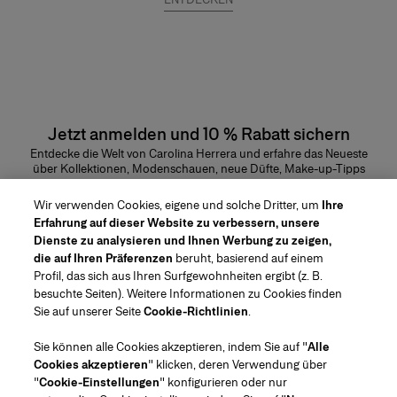
Jetzt anmelden und 10 % Rabatt sichern
Entdecke die Welt von Carolina Herrera und erfahre das Neueste
über Kollektionen, Modenschauen, neue Düfte, Make-up-Tipps
und vieles mehr.
E-Mail-Adresse
Wir verwenden Cookies, eigene und solche Dritter, um
Ihre
Erfahrung auf dieser Website zu verbessern, unsere
ABSENDEN
Dienste zu analysieren und Ihnen Werbung zu zeigen,
die auf Ihren Präferenzen
beruht, basierend auf einem
Profil, das sich aus Ihren Surfgewohnheiten ergibt (z. B.
besuchte Seiten). Weitere Informationen zu Cookies finden
Sie auf unserer Seite
Cookie-Richtlinien
.
Region/Sprache
Sie können alle Cookies akzeptieren, indem Sie auf "
Alle
Cookies akzeptieren
" klicken, deren Verwendung über
Kundendienst
"
Cookie-Einstellungen
" konfigurieren oder nur
Geschäft finden
Kontaktiere uns