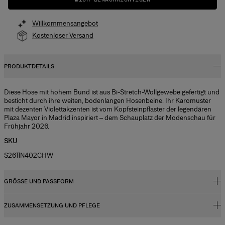
Willkommensangebot
Kostenloser Versand
PRODUKTDETAILS
Diese Hose mit hohem Bund ist aus Bi-Stretch-Wollgewebe gefertigt und
besticht durch ihre weiten, bodenlangen Hosenbeine. Ihr Karomuster
mit dezenten Violettakzenten ist vom Kopfsteinpflaster der legendären
Plaza Mayor in Madrid inspiriert – dem Schauplatz der Modenschau für
Frühjahr 2026.
SKU
S2611N402CHW
GRÖSSE UND PASSFORM
ZUSAMMENSETZUNG UND PFLEGE
Hoher Bund, weites Bein
Anzug aus mittelschwerem Wollstretch mit Schottenkaros