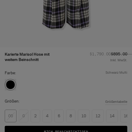
Regulärer Preis
Angebotsp
:
$1,790.00
$895.00
Karierte Marisol Hose mit
weitem Beinschnitt
Inkl. MwSt.
Farbe:
schwarz multi
Größen:
Größentabelle
00
0
2
4
6
8
10
12
14
16
MICH BENACHRICHTIGEN