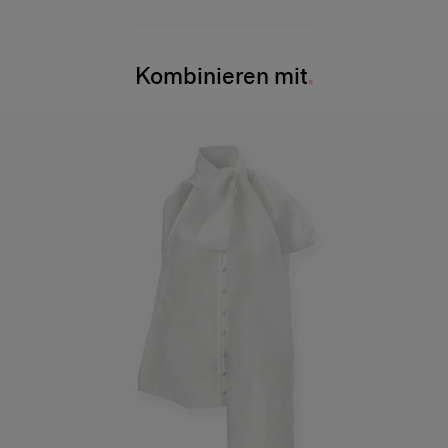
97 % Schurwolle, 3 % Elastan
Das Model ist 180 cm groß und trägt US-Größe 2.
Waschanleitung
Brust
: 73,7 cm/29″
Kombinieren mit
Nur chemische Reinigung
Taille
: 61 cm/24″
Hergestellt in
Hüfte
: 85,1 cm (33,5″)
Italien