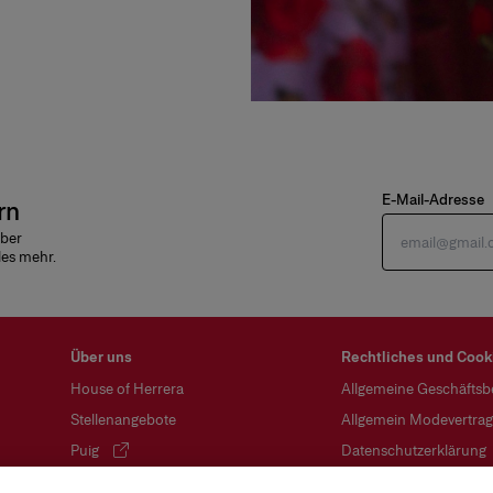
E-Mail-Adresse
rn
über
les mehr.
Über uns
Rechtliches und Cook
House of Herrera
Allgemeine Geschäfts
Stellenangebote
Allgemein Modevertra
Puig
Datenschutzerklärung
(öffnet in neuem Tab)
ungen
chcarolinaherrera.com
Cookie-Richtlinie