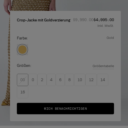
Regulärer Preis
Angebotspreis
:
:
$9,990.00
$4,995.00
Crop-Jacke mit Goldverzierung
Inkl. MwSt.
Farbe:
gold
Größen:
Größentabelle
00
0
2
4
6
8
10
12
14
16
MICH BENACHRICHTIGEN