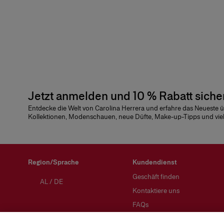
Jetzt anmelden und 10 % Rabatt siche
Entdecke die Welt von Carolina Herrera und erfahre das Neueste 
Kollektionen, Modenschauen, neue Düfte, Make-up-Tipps und vie
Region/Sprache
Kundendienst
Geschäft finden
AL
/
DE
Kontaktiere uns
FAQs
Mode Versand und Rücksend