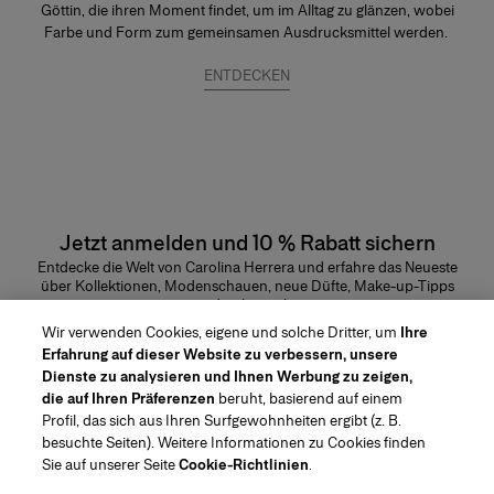
Göttin, die ihren Moment findet, um im Alltag zu glänzen, wobei
Farbe und Form zum gemeinsamen Ausdrucksmittel werden.
ENTDECKEN
Jetzt anmelden und 10 % Rabatt sichern
Entdecke die Welt von Carolina Herrera und erfahre das Neueste
über Kollektionen, Modenschauen, neue Düfte, Make-up-Tipps
und vieles mehr.
E-Mail-Adresse
Wir verwenden Cookies, eigene und solche Dritter, um
Ihre
Erfahrung auf dieser Website zu verbessern, unsere
ABSENDEN
Dienste zu analysieren und Ihnen Werbung zu zeigen,
die auf Ihren Präferenzen
beruht, basierend auf einem
Profil, das sich aus Ihren Surfgewohnheiten ergibt (z. B.
besuchte Seiten). Weitere Informationen zu Cookies finden
Sie auf unserer Seite
Cookie-Richtlinien
.
Region/Sprache