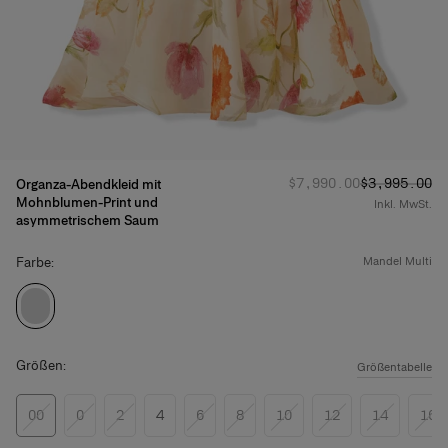
Regulärer Preis
Angebotspre
:
$7,990.00
$3,995.00
Organza-Abendkleid mit
Mohnblumen-Print und
Inkl. MwSt.
asymmetrischem Saum
Farbe:
mandel multi
Größen:
Größentabelle
00
0
2
4
6
8
10
12
14
16