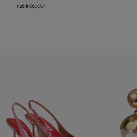
Hüfte:
P2611N560CSP