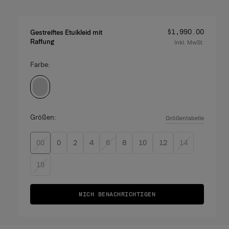
Preis
:
$1,990.00
Gestreiftes Etuikleid mit
Raffung
Inkl. MwSt.
Farbe:
Größen:
Größentabelle
00
0
2
4
6
8
10
12
14
16
MICH BENACHRICHTIGEN