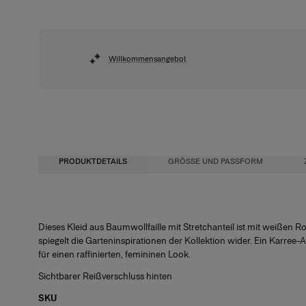
Willkommensangebot
PRODUKTDETAILS
GRÖSSE UND PASSFORM
Dieses Kleid aus Baumwollfaille mit Stretchanteil ist mit weißen
spiegelt die Garteninspirationen der Kollektion wider. Ein Karree-A
Waschanleitung
für einen raffinierten, femininen Look.
Brust:
Sichtbarer Reißverschluss hinten
Taille:
Made in
SKU