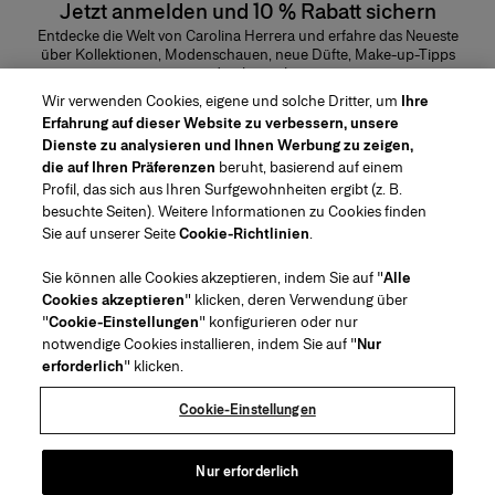
Jetzt anmelden und 10 % Rabatt sichern
Entdecke die Welt von Carolina Herrera und erfahre das Neueste
über Kollektionen, Modenschauen, neue Düfte, Make-up-Tipps
und vieles mehr.
E-Mail-Adresse
Wir verwenden Cookies, eigene und solche Dritter, um
Ihre
Erfahrung auf dieser Website zu verbessern, unsere
ABSENDEN
Dienste zu analysieren und Ihnen Werbung zu zeigen,
die auf Ihren Präferenzen
beruht, basierend auf einem
Profil, das sich aus Ihren Surfgewohnheiten ergibt (z. B.
besuchte Seiten). Weitere Informationen zu Cookies finden
Sie auf unserer Seite
Cookie-Richtlinien
.
Region/Sprache
Sie können alle Cookies akzeptieren, indem Sie auf "
Alle
Cookies akzeptieren
" klicken, deren Verwendung über
Kundendienst
"
Cookie-Einstellungen
" konfigurieren oder nur
Geschäft finden
Kontaktiere uns
notwendige Cookies installieren, indem Sie auf "
Nur
Über uns
erforderlich
" klicken.
FAQs
Mode Versand und Rücksendungen
House of Herrera
Stellenangebote
Rechtliches und Cookies
Verfolge Deine Bestellung
Packaging Recycling Instructions
Cookie-Einstellungen
Puig
chcarolinaherrera.com
(öffnet in neuem Tab)
(öffnet in neuem Tab)
Preference Center
Allgemeine Geschäftsbedingungen
Allgemein Modevertragsbedingungen
(öffnet in neuem Tab)
Datenschutzerklärung
Cookie-Richtlinie
Nur erforderlich