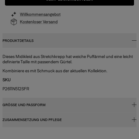
Willkommensangebot
Kostenloser Versand
PRODUKTDETAILS
Dieses Midikleid aus Stretchkrepp hat weiche Puffärmel und eine leicht
definierte Taille mit passendem Gürtel.
Kombiniere es mit Schmuck aus der aktuellen Kollektion.
SKU
P2611N512SFR
GRÖSSE UND PASSFORM
ZUSAMMENSETZUNG UND PFLEGE
Eng geschnittenes Oberteil und ausgestellter Saum
Das Model ist 177 cm groß und trägt US-Größe 2
92 % Polyester, 8 % Polyurethan