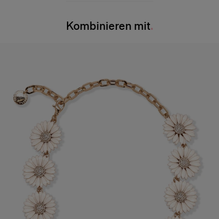
Brust:
81 cm
Waschanleitung
Taille:
23,5″
Kombinieren mit
Nur chemische Reinigung
Hüfte:
86 cm/34"
Hergestellt in
Indien