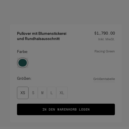
Preis
:
$1,790.00
Pullover mit Blumenstickerei
und Rundhalsausschnitt
Inkl. MwSt.
Farbe:
racing green
Größen:
Größentabelle
XS
S
M
L
XL
IN DEN WARENKORB LEGEN