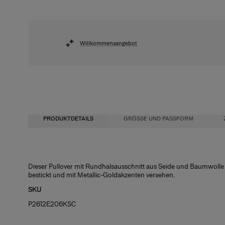
Willkommensangebot
PRODUKTDETAILS
GRÖSSE UND PASSFORM
Reguläre Passform
55 % Seide, 45 % Baumwolle
Dieser Pullover mit Rundhalsausschnitt aus Seide und Baumwoll
bestickt und mit Metallic-Goldakzenten versehen.
Das Model ist 177 cm groß und trägt US-Größe 2
Waschanleitung
SKU
Brust:
Nur chemische Reinigung
79 cm
P2612E206KSC
Taille:
60 cm
Hüfte:
90 cm