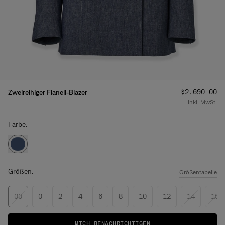
Preis
:
$2,690.00
Zweireihiger Flanell-Blazer
Inkl. MwSt.
Farbe:
Größen:
Größentabelle
00
0
2
4
6
8
10
12
14
16
MICH BENACHRICHTIGEN