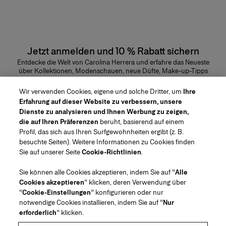
Jetzt anmelden und 10 % Rabatt sichern
Entdecke die Welt von Carolina Herrera und erfahre das Neueste
über Kollektionen, Modenschauen, neue Düfte, Make-up-Tipps
und vieles mehr.
E-Mail-Adresse
Wir verwenden Cookies, eigene und solche Dritter, um
Ihre
Erfahrung auf dieser Website zu verbessern, unsere
ABSENDEN
Dienste zu analysieren und Ihnen Werbung zu zeigen,
die auf Ihren Präferenzen
beruht, basierend auf einem
Profil, das sich aus Ihren Surfgewohnheiten ergibt (z. B.
besuchte Seiten). Weitere Informationen zu Cookies finden
Sie auf unserer Seite
Cookie-Richtlinien
.
Region/Sprache
Sie können alle Cookies akzeptieren, indem Sie auf "
Alle
Cookies akzeptieren
" klicken, deren Verwendung über
Kundendienst
"
Cookie-Einstellungen
" konfigurieren oder nur
Geschäft finden
Kontaktiere uns
notwendige Cookies installieren, indem Sie auf "
Nur
Über uns
erforderlich
" klicken.
FAQs
Mode Versand und Rücksendungen
House of Herrera
Stellenangebote