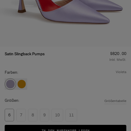
Preis
:
$820.00
Satin Slingback Pumps
Inkl. MwSt.
Farben:
violeta
Größen:
Größentabelle
6
7
8
9
10
11
IN DEN WARENKORB LEGEN