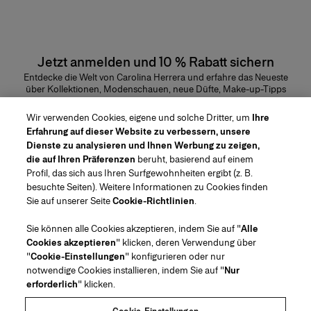
Jetzt anmelden und 10 % Rabatt sichern
Entdecke die Welt von Carolina Herrera und erfahre das Neueste
über Kollektionen, Modenschauen, neue Düfte, Make-up-Tipps
und vieles mehr.
E-Mail-Adresse
Wir verwenden Cookies, eigene und solche Dritter, um
Ihre
Erfahrung auf dieser Website zu verbessern, unsere
ABSENDEN
Dienste zu analysieren und Ihnen Werbung zu zeigen,
die auf Ihren Präferenzen
beruht, basierend auf einem
Profil, das sich aus Ihren Surfgewohnheiten ergibt (z. B.
besuchte Seiten). Weitere Informationen zu Cookies finden
Sie auf unserer Seite
Cookie-Richtlinien
.
Region/Sprache
Sie können alle Cookies akzeptieren, indem Sie auf "
Alle
Cookies akzeptieren
" klicken, deren Verwendung über
Kundendienst
"
Cookie-Einstellungen
" konfigurieren oder nur
Geschäft finden
Kontaktiere uns
notwendige Cookies installieren, indem Sie auf "
Nur
Über uns
erforderlich
" klicken.
FAQs
Mode Versand und Rücksendungen
House of Herrera
Stellenangebote
Rechtliches und Cookies
Verfolge Deine Bestellung
Packaging Recycling Instructions