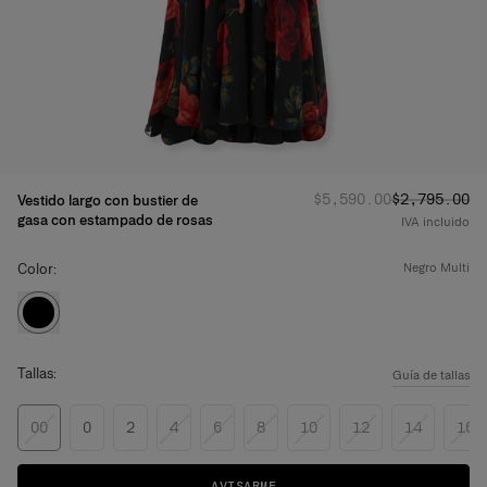
Precio habitual
Precio reba
:
$5,590.00
$2,795.00
Vestido largo con bustier de
gasa con estampado de rosas
IVA incluido
Color:
negro multi
Tallas:
Guía de tallas
00
0
2
4
6
8
10
12
14
16
AVISARME