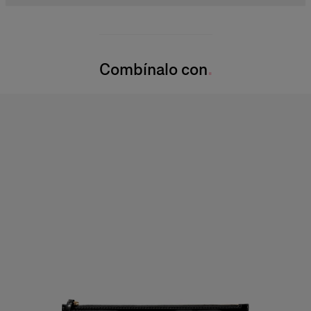
Chifón ligero con estampado de rosas de tallo
100 % seda
La modelo mide 177 cm y lleva una talla US 2
Instrucciones de lavado
Busto:
81,3 cm
Combínalo con
Solamente limpieza en seco
Cintura:
60 cm
Elaborado en
Caderas
: 86 cm
Estados Unidos de América