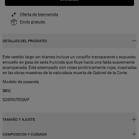
Oferta de bienvenida
Envío gratuito
DETALLES DEL PRODUCTO
Este vestido largo sin tirantes incluye un corpiño transparente y expuesto
envuelto en gasa de seda fruncida que fluye hacia una falda suavemente
acampanada. Está estampado con rosas pictóricamente rojas, inspiradas
en las obras maestras de la naturaleza muerta de Gabriel de la Corte.
Modelo de pasarela
SKU
S2611N715SMF
TAMAÑO Y AJUSTE
COMPOSICÓN Y CUIDADO
Maxifalda ajustada hasta la cintura